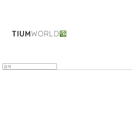
주식회사 틔움세상