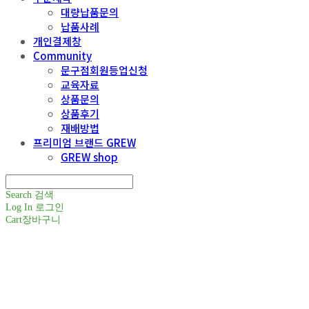
대량납품문의
납품사례
개인결제창
Community
문구점회원등업신청
교육자료
상품문의
상품후기
재배방법
프리미엄 브랜드 GREW
GREW shop
Search
검색
Log In
로그인
Cart
장바구니
주식회사 틔움세상