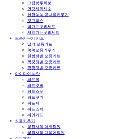
그림봉투화분
건강새싹채소
한컵쑥쑥 콩나물키우기
캣그라스
빅가든텃밭세트
셰프가든텃밭세트
모종키우기 키트
딸기 모종키트
쑥쑥모종키우기
한뼘텃밭 모종키트
짝꿍텃밭 모종키트
팡팡텃밭 모종키트
아이디어 씨앗
씨드볼
씨드깃발
씨드스푼
씨드쿠키
씨드택
씨드스틱
씨앗카드
식물키우기
꽃집사의 이끼정원
꽃집사의 다육이정원
주문제작