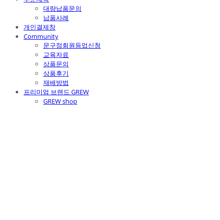
대량납품문의
납품사례
개인결제창
Community
문구점회원등업신청
교육자료
상품문의
상품후기
재배방법
프리미엄 브랜드 GREW
GREW shop
주식회사 틔움세상