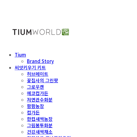
Tium
Brand Story
씨앗키우기 키트
허브메이트
꽃집사의 그린팟
그로우캔
에코컵가든
저면관수화분
팜팜농장
컵가든
한컵새싹농장
그림봉투화분
건강새싹채소