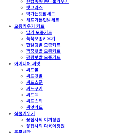
한컵쑥쑥 콩나물키우기
캣그라스
빅가든텃밭세트
셰프가든텃밭세트
모종키우기 키트
딸기 모종키트
쑥쑥모종키우기
한뼘텃밭 모종키트
짝꿍텃밭 모종키트
팡팡텃밭 모종키트
아이디어 씨앗
씨드볼
씨드깃발
씨드스푼
씨드쿠키
씨드택
씨드스틱
씨앗카드
식물키우기
꽃집사의 이끼정원
꽃집사의 다육이정원
주문제작