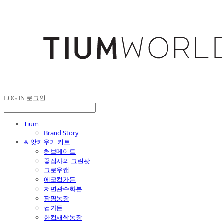
LOG IN
로그인
Tium
Brand Story
씨앗키우기 키트
허브메이트
꽃집사의 그린팟
그로우캔
에코컵가든
저면관수화분
팜팜농장
컵가든
한컵새싹농장