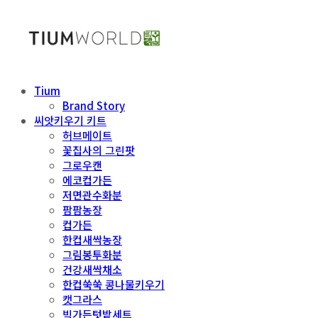
Tium
Brand Story
씨앗키우기 키트
허브메이트
꽃집사의 그린팟
그로우캔
에코컵가든
저면관수화분
팜팜농장
컵가든
한컵새싹농장
그림봉투화분
건강새싹채소
한컵쑥쑥 콩나물키우기
캣그라스
빅가든텃밭세트