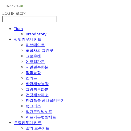
LOG IN
로그인
Tium
Brand Story
씨앗키우기 키트
허브메이트
꽃집사의 그린팟
그로우캔
에코컵가든
저면관수화분
팜팜농장
컵가든
한컵새싹농장
그림봉투화분
건강새싹채소
한컵쑥쑥 콩나물키우기
캣그라스
빅가든텃밭세트
셰프가든텃밭세트
모종키우기 키트
딸기 모종키트