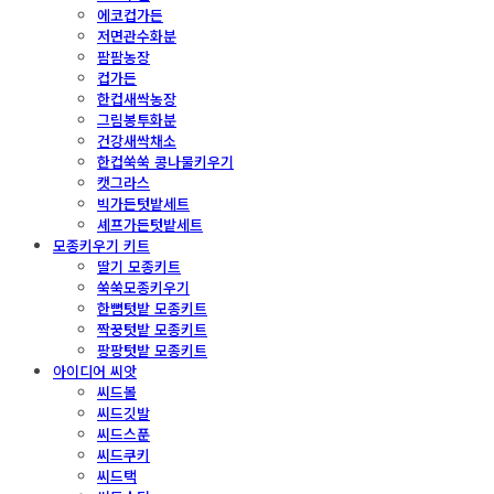
에코컵가든
저면관수화분
팜팜농장
컵가든
한컵새싹농장
그림봉투화분
건강새싹채소
한컵쑥쑥 콩나물키우기
캣그라스
빅가든텃밭세트
셰프가든텃밭세트
모종키우기 키트
딸기 모종키트
쑥쑥모종키우기
한뼘텃밭 모종키트
짝꿍텃밭 모종키트
팡팡텃밭 모종키트
아이디어 씨앗
씨드볼
씨드깃발
씨드스푼
씨드쿠키
씨드택