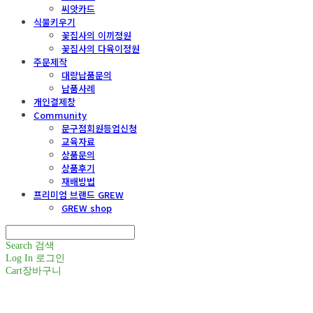
씨앗카드
식물키우기
꽃집사의 이끼정원
꽃집사의 다육이정원
주문제작
대량납품문의
납품사례
개인결제창
Community
문구점회원등업신청
교육자료
상품문의
상품후기
재배방법
프리미엄 브랜드 GREW
GREW shop
Search
검색
Log In
로그인
Cart
장바구니