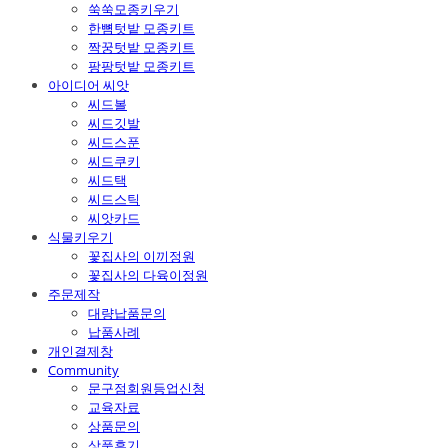
쑥쑥모종키우기
한뼘텃밭 모종키트
짝꿍텃밭 모종키트
팡팡텃밭 모종키트
아이디어 씨앗
씨드볼
씨드깃발
씨드스푼
씨드쿠키
씨드택
씨드스틱
씨앗카드
식물키우기
꽃집사의 이끼정원
꽃집사의 다육이정원
주문제작
대량납품문의
납품사례
개인결제창
Community
문구점회원등업신청
교육자료
상품문의
상품후기