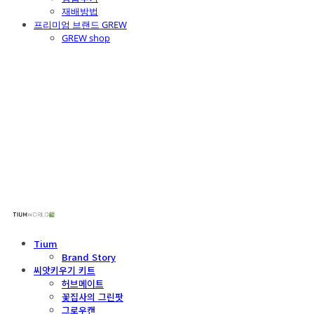
재배방법
프리미엄 브랜드 GREW
GREW shop
주식회사 틔움세상
Tium
Brand Story
씨앗키우기 키트
허브메이트
꽃집사의 그린팟
그로우캔