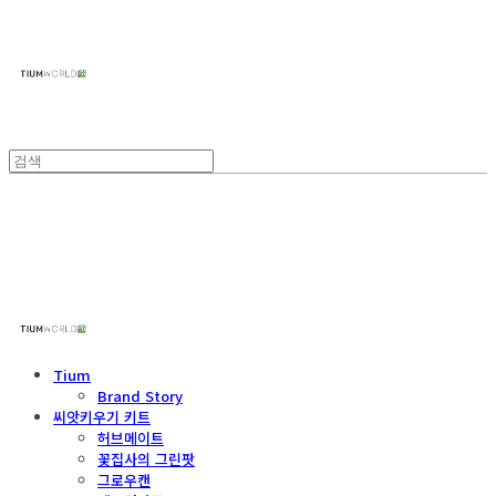
주식회사 틔움세상
주식회사 틔움세상
Tium
Brand Story
씨앗키우기 키트
허브메이트
꽃집사의 그린팟
그로우캔