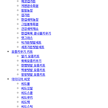
에코컵가든
저면관수화분
팜팜농장
컵가든
한컵새싹농장
그림봉투화분
건강새싹채소
한컵쑥쑥 콩나물키우기
캣그라스
빅가든텃밭세트
셰프가든텃밭세트
모종키우기 키트
딸기 모종키트
쑥쑥모종키우기
한뼘텃밭 모종키트
짝꿍텃밭 모종키트
팡팡텃밭 모종키트
아이디어 씨앗
씨드볼
씨드깃발
씨드스푼
씨드쿠키
씨드택
씨드스틱