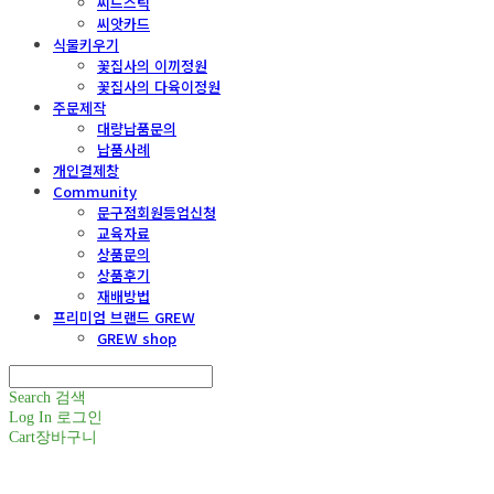
씨드스틱
씨앗카드
식물키우기
꽃집사의 이끼정원
꽃집사의 다육이정원
주문제작
대량납품문의
납품사례
개인결제창
Community
문구점회원등업신청
교육자료
상품문의
상품후기
재배방법
프리미엄 브랜드 GREW
GREW shop
Search
검색
Log In
로그인
Cart
장바구니