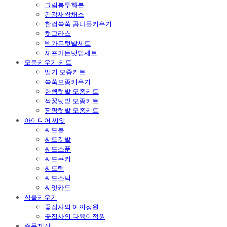
그림봉투화분
건강새싹채소
한컵쑥쑥 콩나물키우기
캣그라스
빅가든텃밭세트
셰프가든텃밭세트
모종키우기 키트
딸기 모종키트
쑥쑥모종키우기
한뼘텃밭 모종키트
짝꿍텃밭 모종키트
팡팡텃밭 모종키트
아이디어 씨앗
씨드볼
씨드깃발
씨드스푼
씨드쿠키
씨드택
씨드스틱
씨앗카드
식물키우기
꽃집사의 이끼정원
꽃집사의 다육이정원
주문제작