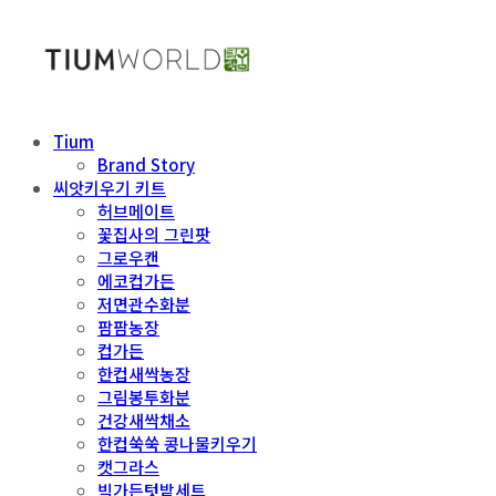
Tium
Brand Story
씨앗키우기 키트
허브메이트
꽃집사의 그린팟
그로우캔
에코컵가든
저면관수화분
팜팜농장
컵가든
한컵새싹농장
그림봉투화분
건강새싹채소
한컵쑥쑥 콩나물키우기
캣그라스
빅가든텃밭세트