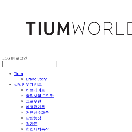
LOG IN
로그인
Tium
Brand Story
씨앗키우기 키트
허브메이트
꽃집사의 그린팟
그로우캔
에코컵가든
저면관수화분
팜팜농장
컵가든
한컵새싹농장