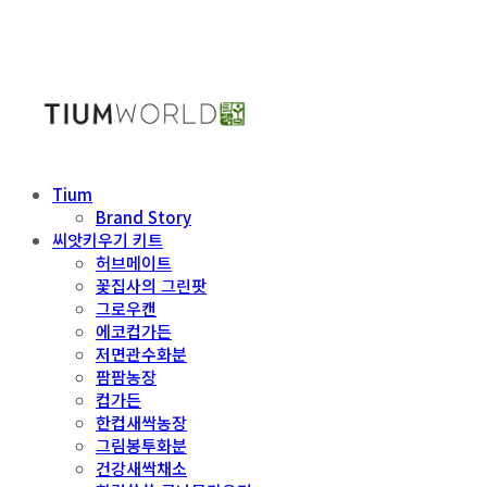
Tium
Brand Story
씨앗키우기 키트
허브메이트
꽃집사의 그린팟
그로우캔
에코컵가든
저면관수화분
팜팜농장
컵가든
한컵새싹농장
그림봉투화분
건강새싹채소