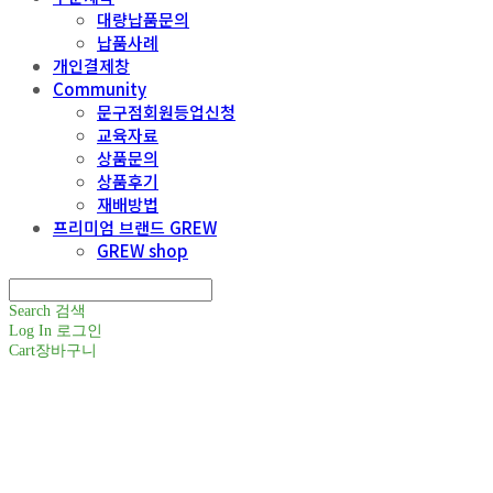
대량납품문의
납품사례
개인결제창
Community
문구점회원등업신청
교육자료
상품문의
상품후기
재배방법
프리미엄 브랜드 GREW
GREW shop
Search
검색
Log In
로그인
Cart
장바구니
주식회사 틔움세상