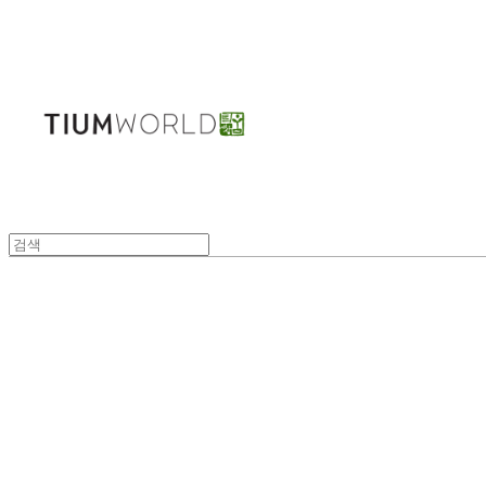
주식회사 틔움세상