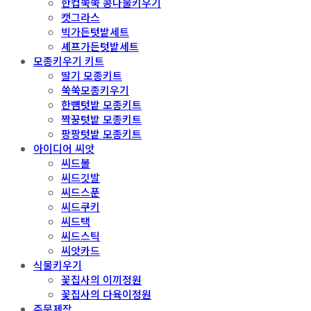
한컵쑥쑥 콩나물키우기
캣그라스
빅가든텃밭세트
셰프가든텃밭세트
모종키우기 키트
딸기 모종키트
쑥쑥모종키우기
한뼘텃밭 모종키트
짝꿍텃밭 모종키트
팡팡텃밭 모종키트
아이디어 씨앗
씨드볼
씨드깃발
씨드스푼
씨드쿠키
씨드택
씨드스틱
씨앗카드
식물키우기
꽃집사의 이끼정원
꽃집사의 다육이정원
주문제작