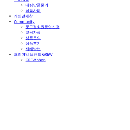
대량납품문의
납품사례
개인결제창
Community
문구점회원등업신청
교육자료
상품문의
상품후기
재배방법
프리미엄 브랜드 GREW
GREW shop
주식회사 틔움세상