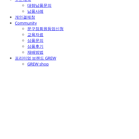
대량납품문의
납품사례
개인결제창
Community
문구점회원등업신청
교육자료
상품문의
상품후기
재배방법
프리미엄 브랜드 GREW
GREW shop
주식회사 틔움세상