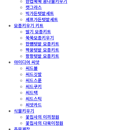
한컵쑥쑥 콩나물키우기
캣그라스
빅가든텃밭세트
셰프가든텃밭세트
모종키우기 키트
딸기 모종키트
쑥쑥모종키우기
한뼘텃밭 모종키트
짝꿍텃밭 모종키트
팡팡텃밭 모종키트
아이디어 씨앗
씨드볼
씨드깃발
씨드스푼
씨드쿠키
씨드택
씨드스틱
씨앗카드
식물키우기
꽃집사의 이끼정원
꽃집사의 다육이정원
주문제작