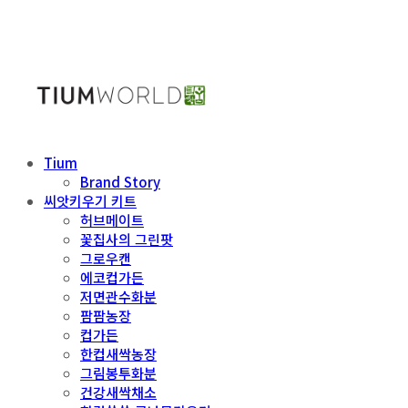
Tium
Brand Story
씨앗키우기 키트
허브메이트
꽃집사의 그린팟
그로우캔
에코컵가든
저면관수화분
팜팜농장
컵가든
한컵새싹농장
그림봉투화분
건강새싹채소