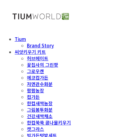
Tium
Brand Story
씨앗키우기 키트
허브메이트
꽃집사의 그린팟
그로우캔
에코컵가든
저면관수화분
팜팜농장
컵가든
한컵새싹농장
그림봉투화분
건강새싹채소
한컵쑥쑥 콩나물키우기
캣그라스
빅가든텃밭세트