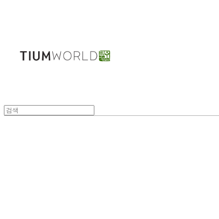
주식회사 틔움세상