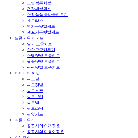
그림봉투화분
건강새싹채소
한컵쑥쑥 콩나물키우기
캣그라스
빅가든텃밭세트
셰프가든텃밭세트
모종키우기 키트
딸기 모종키트
쑥쑥모종키우기
한뼘텃밭 모종키트
짝꿍텃밭 모종키트
팡팡텃밭 모종키트
아이디어 씨앗
씨드볼
씨드깃발
씨드스푼
씨드쿠키
씨드택
씨드스틱
씨앗카드
식물키우기
꽃집사의 이끼정원
꽃집사의 다육이정원
주문제작