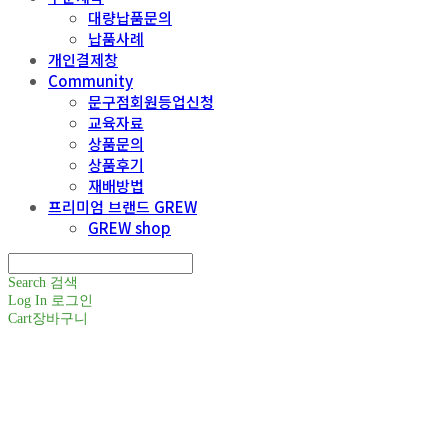
대량납품문의
납품사례
개인결제창
Community
문구점회원등업신청
교육자료
상품문의
상품후기
재배방법
프리미엄 브랜드 GREW
GREW shop
Search
검색
Log In
로그인
Cart
장바구니
주식회사 틔움세상