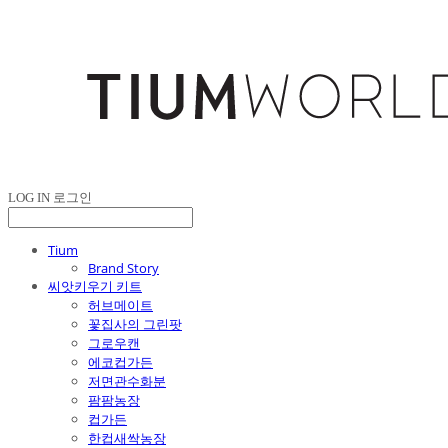
LOG IN
로그인
Tium
Brand Story
씨앗키우기 키트
허브메이트
꽃집사의 그린팟
그로우캔
에코컵가든
저면관수화분
팜팜농장
컵가든
한컵새싹농장