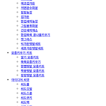
에코컵가든
저면관수화분
팜팜농장
컵가든
한컵새싹농장
그림봉투화분
건강새싹채소
한컵쑥쑥 콩나물키우기
캣그라스
빅가든텃밭세트
셰프가든텃밭세트
모종키우기 키트
딸기 모종키트
쑥쑥모종키우기
한뼘텃밭 모종키트
짝꿍텃밭 모종키트
팡팡텃밭 모종키트
아이디어 씨앗
씨드볼
씨드깃발
씨드스푼
씨드쿠키
씨드택