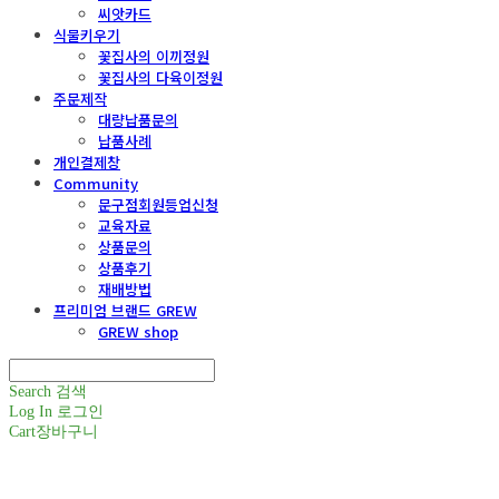
씨앗카드
식물키우기
꽃집사의 이끼정원
꽃집사의 다육이정원
주문제작
대량납품문의
납품사례
개인결제창
Community
문구점회원등업신청
교육자료
상품문의
상품후기
재배방법
프리미엄 브랜드 GREW
GREW shop
Search
검색
Log In
로그인
Cart
장바구니