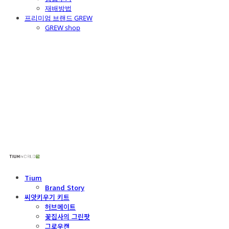
재배방법
프리미엄 브랜드 GREW
GREW shop
주식회사 틔움세상
Tium
Brand Story
씨앗키우기 키트
허브메이트
꽃집사의 그린팟
그로우캔