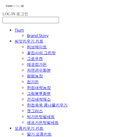
LOG IN
로그인
Tium
Brand Story
씨앗키우기 키트
허브메이트
꽃집사의 그린팟
그로우캔
에코컵가든
저면관수화분
팜팜농장
컵가든
한컵새싹농장
그림봉투화분
건강새싹채소
한컵쑥쑥 콩나물키우기
캣그라스
빅가든텃밭세트
셰프가든텃밭세트
모종키우기 키트
딸기 모종키트