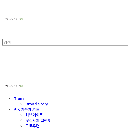
주식회사 틔움세상
주식회사 틔움세상
Tium
Brand Story
씨앗키우기 키트
허브메이트
꽃집사의 그린팟
그로우캔