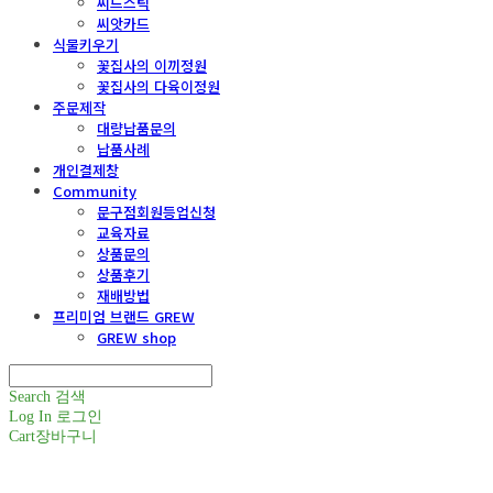
씨드스틱
씨앗카드
식물키우기
꽃집사의 이끼정원
꽃집사의 다육이정원
주문제작
대량납품문의
납품사례
개인결제창
Community
문구점회원등업신청
교육자료
상품문의
상품후기
재배방법
프리미엄 브랜드 GREW
GREW shop
Search
검색
Log In
로그인
Cart
장바구니