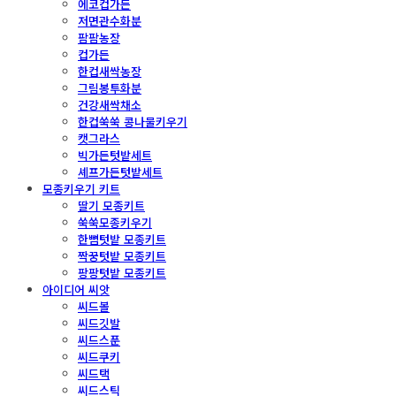
에코컵가든
저면관수화분
팜팜농장
컵가든
한컵새싹농장
그림봉투화분
건강새싹채소
한컵쑥쑥 콩나물키우기
캣그라스
빅가든텃밭세트
셰프가든텃밭세트
모종키우기 키트
딸기 모종키트
쑥쑥모종키우기
한뼘텃밭 모종키트
짝꿍텃밭 모종키트
팡팡텃밭 모종키트
아이디어 씨앗
씨드볼
씨드깃발
씨드스푼
씨드쿠키
씨드택
씨드스틱