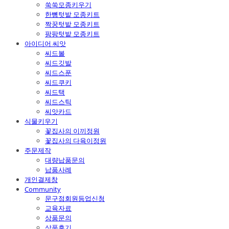
쑥쑥모종키우기
한뼘텃밭 모종키트
짝꿍텃밭 모종키트
팡팡텃밭 모종키트
아이디어 씨앗
씨드볼
씨드깃발
씨드스푼
씨드쿠키
씨드택
씨드스틱
씨앗카드
식물키우기
꽃집사의 이끼정원
꽃집사의 다육이정원
주문제작
대량납품문의
납품사례
개인결제창
Community
문구점회원등업신청
교육자료
상품문의
상품후기