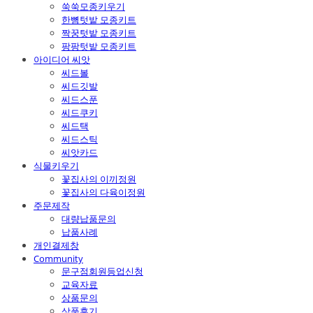
쑥쑥모종키우기
한뼘텃밭 모종키트
짝꿍텃밭 모종키트
팡팡텃밭 모종키트
아이디어 씨앗
씨드볼
씨드깃발
씨드스푼
씨드쿠키
씨드택
씨드스틱
씨앗카드
식물키우기
꽃집사의 이끼정원
꽃집사의 다육이정원
주문제작
대량납품문의
납품사례
개인결제창
Community
문구점회원등업신청
교육자료
상품문의
상품후기