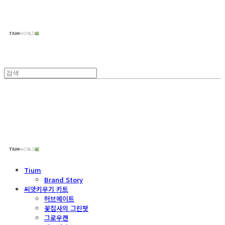
주식회사 틔움세상
주식회사 틔움세상
Tium
Brand Story
씨앗키우기 키트
허브메이트
꽃집사의 그린팟
그로우캔