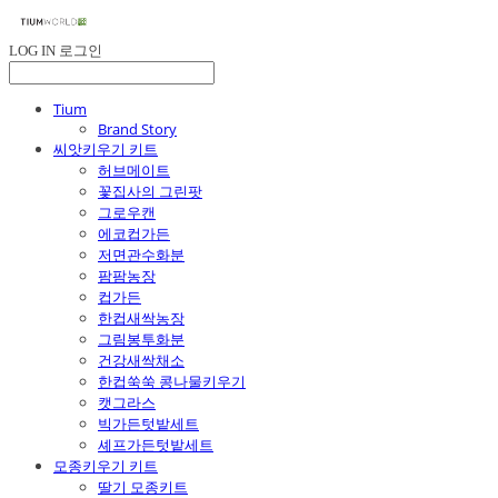
LOG IN
로그인
Tium
Brand Story
씨앗키우기 키트
허브메이트
꽃집사의 그린팟
그로우캔
에코컵가든
저면관수화분
팜팜농장
컵가든
한컵새싹농장
그림봉투화분
건강새싹채소
한컵쑥쑥 콩나물키우기
캣그라스
빅가든텃밭세트
셰프가든텃밭세트
모종키우기 키트
딸기 모종키트