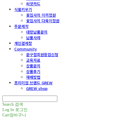
씨앗카드
식물키우기
꽃집사의 이끼정원
꽃집사의 다육이정원
주문제작
대량납품문의
납품사례
개인결제창
Community
문구점회원등업신청
교육자료
상품문의
상품후기
재배방법
프리미엄 브랜드 GREW
GREW shop
Search
검색
Log In
로그인
Cart
장바구니