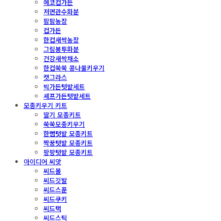
에코컵가든
저면관수화분
팜팜농장
컵가든
한컵새싹농장
그림봉투화분
건강새싹채소
한컵쑥쑥 콩나물키우기
캣그라스
빅가든텃밭세트
셰프가든텃밭세트
모종키우기 키트
딸기 모종키트
쑥쑥모종키우기
한뼘텃밭 모종키트
짝꿍텃밭 모종키트
팡팡텃밭 모종키트
아이디어 씨앗
씨드볼
씨드깃발
씨드스푼
씨드쿠키
씨드택
씨드스틱