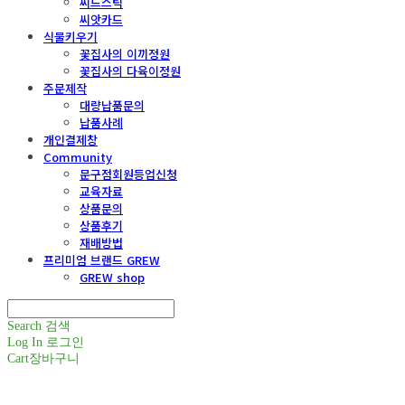
씨드스틱
씨앗카드
식물키우기
꽃집사의 이끼정원
꽃집사의 다육이정원
주문제작
대량납품문의
납품사례
개인결제창
Community
문구점회원등업신청
교육자료
상품문의
상품후기
재배방법
프리미엄 브랜드 GREW
GREW shop
Search
검색
Log In
로그인
Cart
장바구니