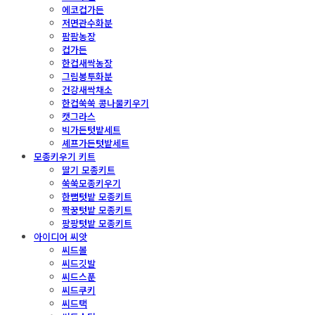
에코컵가든
저면관수화분
팜팜농장
컵가든
한컵새싹농장
그림봉투화분
건강새싹채소
한컵쑥쑥 콩나물키우기
캣그라스
빅가든텃밭세트
셰프가든텃밭세트
모종키우기 키트
딸기 모종키트
쑥쑥모종키우기
한뼘텃밭 모종키트
짝꿍텃밭 모종키트
팡팡텃밭 모종키트
아이디어 씨앗
씨드볼
씨드깃발
씨드스푼
씨드쿠키
씨드택