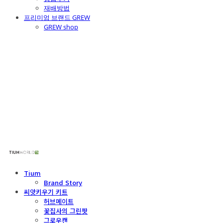
재배방법
프리미엄 브랜드 GREW
GREW shop
주식회사 틔움세상
Tium
Brand Story
씨앗키우기 키트
허브메이트
꽃집사의 그린팟
그로우캔