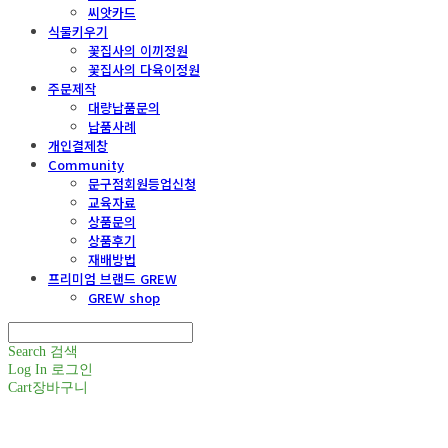
씨앗카드
식물키우기
꽃집사의 이끼정원
꽃집사의 다육이정원
주문제작
대량납품문의
납품사례
개인결제창
Community
문구점회원등업신청
교육자료
상품문의
상품후기
재배방법
프리미엄 브랜드 GREW
GREW shop
Search
검색
Log In
로그인
Cart
장바구니