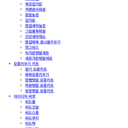
에코컵가든
저면관수화분
팜팜농장
컵가든
한컵새싹농장
그림봉투화분
건강새싹채소
한컵쑥쑥 콩나물키우기
캣그라스
빅가든텃밭세트
셰프가든텃밭세트
모종키우기 키트
딸기 모종키트
쑥쑥모종키우기
한뼘텃밭 모종키트
짝꿍텃밭 모종키트
팡팡텃밭 모종키트
아이디어 씨앗
씨드볼
씨드깃발
씨드스푼
씨드쿠키
씨드택