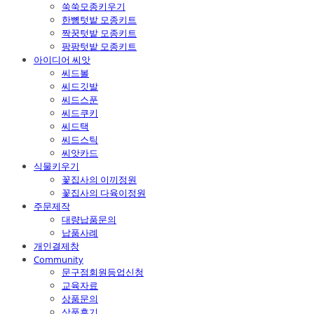
쑥쑥모종키우기
한뼘텃밭 모종키트
짝꿍텃밭 모종키트
팡팡텃밭 모종키트
아이디어 씨앗
씨드볼
씨드깃발
씨드스푼
씨드쿠키
씨드택
씨드스틱
씨앗카드
식물키우기
꽃집사의 이끼정원
꽃집사의 다육이정원
주문제작
대량납품문의
납품사례
개인결제창
Community
문구점회원등업신청
교육자료
상품문의
상품후기