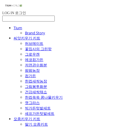
LOG IN
로그인
Tium
Brand Story
씨앗키우기 키트
허브메이트
꽃집사의 그린팟
그로우캔
에코컵가든
저면관수화분
팜팜농장
컵가든
한컵새싹농장
그림봉투화분
건강새싹채소
한컵쑥쑥 콩나물키우기
캣그라스
빅가든텃밭세트
셰프가든텃밭세트
모종키우기 키트
딸기 모종키트