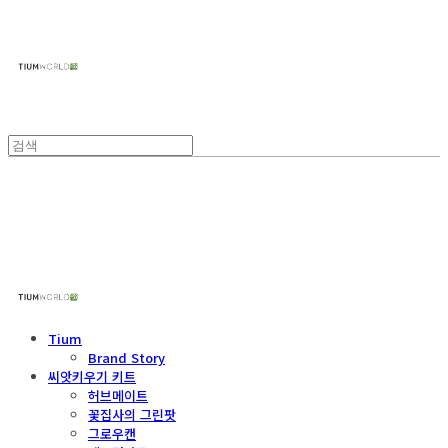
주식회사 틔움세상
주식회사 틔움세상
Tium
Brand Story
씨앗키우기 키트
허브메이트
꽃집사의 그린팟
그로우캔