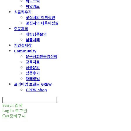
씨드스틱
씨앗카드
식물키우기
꽃집사의 이끼정원
꽃집사의 다육이정원
주문제작
대량납품문의
납품사례
개인결제창
Community
문구점회원등업신청
교육자료
상품문의
상품후기
재배방법
프리미엄 브랜드 GREW
GREW shop
Search
검색
Log In
로그인
Cart
장바구니