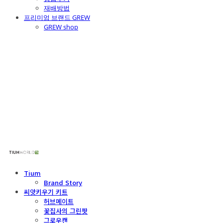
재배방법
프리미엄 브랜드 GREW
GREW shop
주식회사 틔움세상
Tium
Brand Story
씨앗키우기 키트
허브메이트
꽃집사의 그린팟
그로우캔