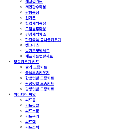
에코컵가든
저면관수화분
팜팜농장
컵가든
한컵새싹농장
그림봉투화분
건강새싹채소
한컵쑥쑥 콩나물키우기
캣그라스
빅가든텃밭세트
셰프가든텃밭세트
모종키우기 키트
딸기 모종키트
쑥쑥모종키우기
한뼘텃밭 모종키트
짝꿍텃밭 모종키트
팡팡텃밭 모종키트
아이디어 씨앗
씨드볼
씨드깃발
씨드스푼
씨드쿠키
씨드택
씨드스틱