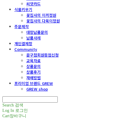
씨앗카드
식물키우기
꽃집사의 이끼정원
꽃집사의 다육이정원
주문제작
대량납품문의
납품사례
개인결제창
Community
문구점회원등업신청
교육자료
상품문의
상품후기
재배방법
프리미엄 브랜드 GREW
GREW shop
Search
검색
Log In
로그인
Cart
장바구니