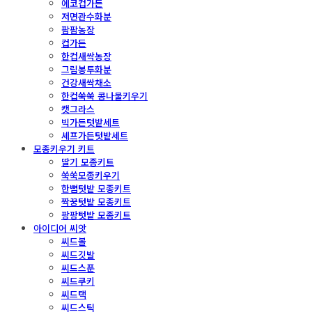
에코컵가든
저면관수화분
팜팜농장
컵가든
한컵새싹농장
그림봉투화분
건강새싹채소
한컵쑥쑥 콩나물키우기
캣그라스
빅가든텃밭세트
셰프가든텃밭세트
모종키우기 키트
딸기 모종키트
쑥쑥모종키우기
한뼘텃밭 모종키트
짝꿍텃밭 모종키트
팡팡텃밭 모종키트
아이디어 씨앗
씨드볼
씨드깃발
씨드스푼
씨드쿠키
씨드택
씨드스틱