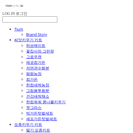
LOG IN
로그인
Tium
Brand Story
씨앗키우기 키트
허브메이트
꽃집사의 그린팟
그로우캔
에코컵가든
저면관수화분
팜팜농장
컵가든
한컵새싹농장
그림봉투화분
건강새싹채소
한컵쑥쑥 콩나물키우기
캣그라스
빅가든텃밭세트
셰프가든텃밭세트
모종키우기 키트
딸기 모종키트