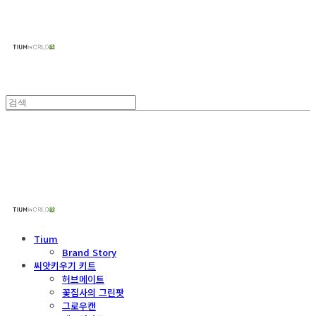
주식회사 틔움세상
주식회사 틔움세상
Tium
Brand Story
씨앗키우기 키트
허브메이트
꽃집사의 그린팟
그로우캔