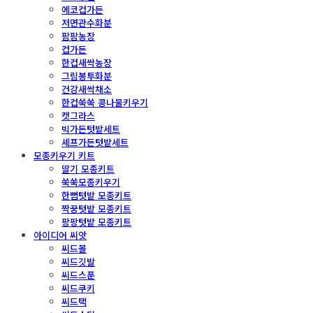
에코컵가든
저면관수화분
팜팜농장
컵가든
한컵새싹농장
그림봉투화분
건강새싹채소
한컵쑥쑥 콩나물키우기
캣그라스
빅가든텃밭세트
셰프가든텃밭세트
모종키우기 키트
딸기 모종키트
쑥쑥모종키우기
한뼘텃밭 모종키트
짝꿍텃밭 모종키트
팡팡텃밭 모종키트
아이디어 씨앗
씨드볼
씨드깃발
씨드스푼
씨드쿠키
씨드택