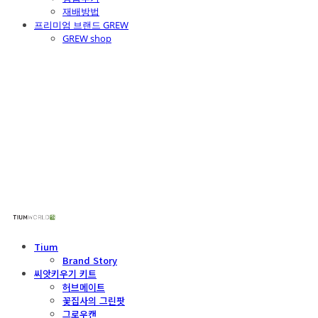
재배방법
프리미엄 브랜드 GREW
GREW shop
주식회사 틔움세상
Tium
Brand Story
씨앗키우기 키트
허브메이트
꽃집사의 그린팟
그로우캔