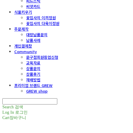
씨드스틱
씨앗카드
식물키우기
꽃집사의 이끼정원
꽃집사의 다육이정원
주문제작
대량납품문의
납품사례
개인결제창
Community
문구점회원등업신청
교육자료
상품문의
상품후기
재배방법
프리미엄 브랜드 GREW
GREW shop
Search
검색
Log In
로그인
Cart
장바구니