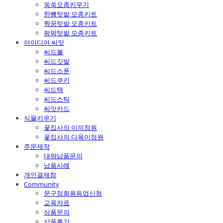
쑥쑥모종키우기
한뼘텃밭 모종키트
짝꿍텃밭 모종키트
팡팡텃밭 모종키트
아이디어 씨앗
씨드볼
씨드깃발
씨드스푼
씨드쿠키
씨드택
씨드스틱
씨앗카드
식물키우기
꽃집사의 이끼정원
꽃집사의 다육이정원
주문제작
대량납품문의
납품사례
개인결제창
Community
문구점회원등업신청
교육자료
상품문의
상품후기