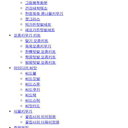
그림봉투화분
건강새싹채소
한컵쑥쑥 콩나물키우기
캣그라스
빅가든텃밭세트
셰프가든텃밭세트
모종키우기 키트
딸기 모종키트
쑥쑥모종키우기
한뼘텃밭 모종키트
짝꿍텃밭 모종키트
팡팡텃밭 모종키트
아이디어 씨앗
씨드볼
씨드깃발
씨드스푼
씨드쿠키
씨드택
씨드스틱
씨앗카드
식물키우기
꽃집사의 이끼정원
꽃집사의 다육이정원
주문제작