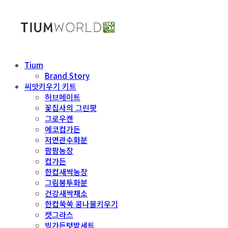
Tium
Brand Story
씨앗키우기 키트
허브메이트
꽃집사의 그린팟
그로우캔
에코컵가든
저면관수화분
팜팜농장
컵가든
한컵새싹농장
그림봉투화분
건강새싹채소
한컵쑥쑥 콩나물키우기
캣그라스
빅가든텃밭세트