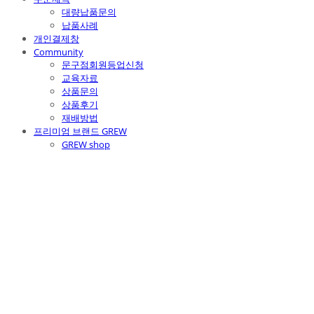
대량납품문의
납품사례
개인결제창
Community
문구점회원등업신청
교육자료
상품문의
상품후기
재배방법
프리미엄 브랜드 GREW
GREW shop
주식회사 틔움세상