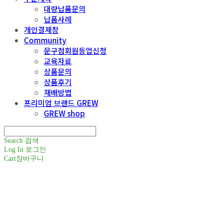
대량납품문의
납품사례
개인결제창
Community
문구점회원등업신청
교육자료
상품문의
상품후기
재배방법
프리미엄 브랜드 GREW
GREW shop
Search
검색
Log In
로그인
Cart
장바구니
주식회사 틔움세상