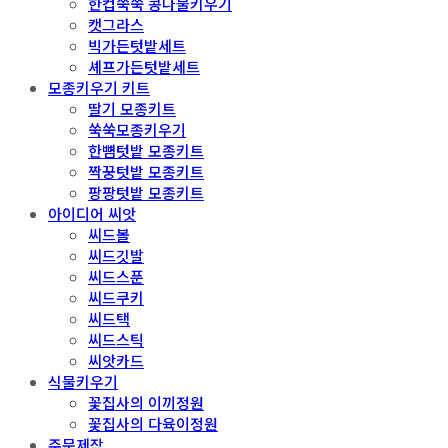
한컵쑥쑥 콩나물키우기
캣그라스
빅가든텃밭세트
셰프가든텃밭세트
모종키우기 키트
딸기 모종키트
쑥쑥모종키우기
한뼘텃밭 모종키트
짝꿍텃밭 모종키트
팡팡텃밭 모종키트
아이디어 씨앗
씨드볼
씨드깃발
씨드스푼
씨드쿠키
씨드택
씨드스틱
씨앗카드
식물키우기
꽃집사의 이끼정원
꽃집사의 다육이정원
주문제작