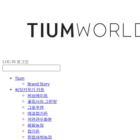
LOG IN
로그인
Tium
Brand Story
씨앗키우기 키트
허브메이트
꽃집사의 그린팟
그로우캔
에코컵가든
저면관수화분
팜팜농장
컵가든
한컵새싹농장