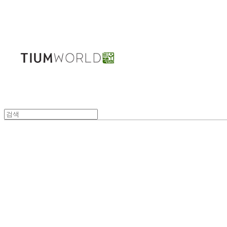
주식회사 틔움세상