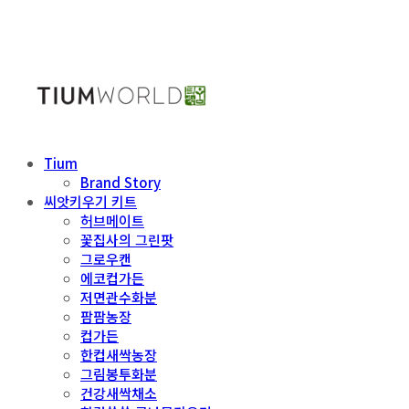
Tium
Brand Story
씨앗키우기 키트
허브메이트
꽃집사의 그린팟
그로우캔
에코컵가든
저면관수화분
팜팜농장
컵가든
한컵새싹농장
그림봉투화분
건강새싹채소