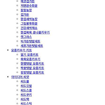
에코컵가든
저면관수화분
팜팜농장
컵가든
한컵새싹농장
그림봉투화분
건강새싹채소
한컵쑥쑥 콩나물키우기
캣그라스
빅가든텃밭세트
셰프가든텃밭세트
모종키우기 키트
딸기 모종키트
쑥쑥모종키우기
한뼘텃밭 모종키트
짝꿍텃밭 모종키트
팡팡텃밭 모종키트
아이디어 씨앗
씨드볼
씨드깃발
씨드스푼
씨드쿠키
씨드택
씨드스틱