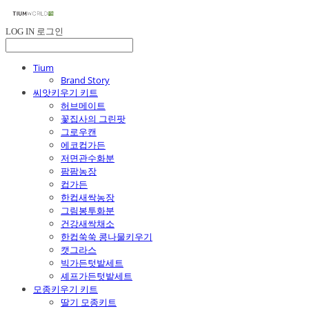
LOG IN
로그인
Tium
Brand Story
씨앗키우기 키트
허브메이트
꽃집사의 그린팟
그로우캔
에코컵가든
저면관수화분
팜팜농장
컵가든
한컵새싹농장
그림봉투화분
건강새싹채소
한컵쑥쑥 콩나물키우기
캣그라스
빅가든텃밭세트
셰프가든텃밭세트
모종키우기 키트
딸기 모종키트