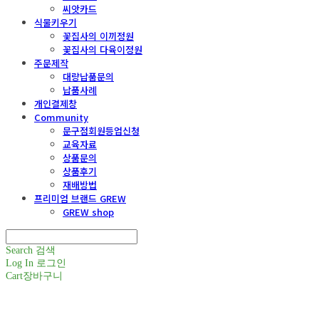
씨앗카드
식물키우기
꽃집사의 이끼정원
꽃집사의 다육이정원
주문제작
대량납품문의
납품사례
개인결제창
Community
문구점회원등업신청
교육자료
상품문의
상품후기
재배방법
프리미엄 브랜드 GREW
GREW shop
Search
검색
Log In
로그인
Cart
장바구니