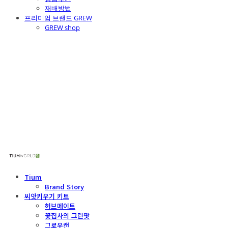
재배방법
프리미엄 브랜드 GREW
GREW shop
주식회사 틔움세상
Tium
Brand Story
씨앗키우기 키트
허브메이트
꽃집사의 그린팟
그로우캔