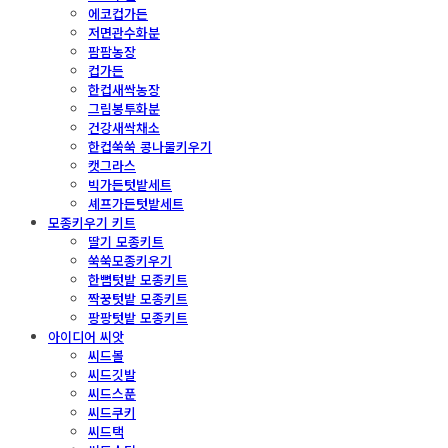
에코컵가든
저면관수화분
팜팜농장
컵가든
한컵새싹농장
그림봉투화분
건강새싹채소
한컵쑥쑥 콩나물키우기
캣그라스
빅가든텃밭세트
셰프가든텃밭세트
모종키우기 키트
딸기 모종키트
쑥쑥모종키우기
한뼘텃밭 모종키트
짝꿍텃밭 모종키트
팡팡텃밭 모종키트
아이디어 씨앗
씨드볼
씨드깃발
씨드스푼
씨드쿠키
씨드택