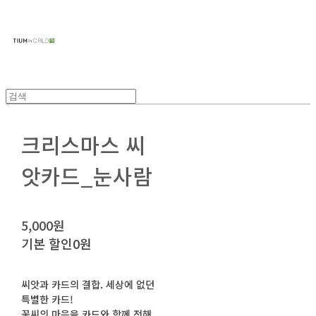
주식회사 틔움세상
크리스마스 씨
앗카드_눈사람
5,000원
기본 할인
0원
씨앗과 카드의 결합. 세상에 없던
특별한 카드!
꽃씨의 마음을 카드와 함께 전해