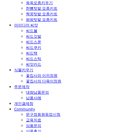
쑥쑥모종키우기
한뼘텃밭 모종키트
짝꿍텃밭 모종키트
팡팡텃밭 모종키트
아이디어 씨앗
씨드볼
씨드깃발
씨드스푼
씨드쿠키
씨드택
씨드스틱
씨앗카드
식물키우기
꽃집사의 이끼정원
꽃집사의 다육이정원
주문제작
대량납품문의
납품사례
개인결제창
Community
문구점회원등업신청
교육자료
상품문의
상품후기