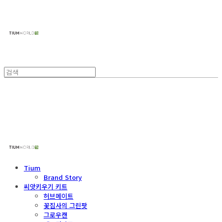
주식회사 틔움세상
주식회사 틔움세상
Tium
Brand Story
씨앗키우기 키트
허브메이트
꽃집사의 그린팟
그로우캔