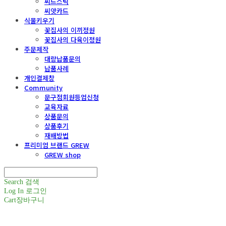
씨드스틱
씨앗카드
식물키우기
꽃집사의 이끼정원
꽃집사의 다육이정원
주문제작
대량납품문의
납품사례
개인결제창
Community
문구점회원등업신청
교육자료
상품문의
상품후기
재배방법
프리미엄 브랜드 GREW
GREW shop
Search
검색
Log In
로그인
Cart
장바구니