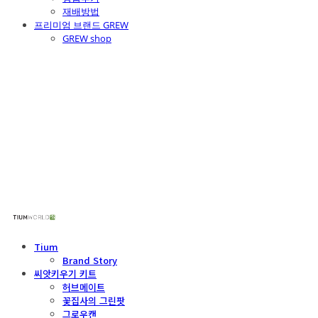
재배방법
프리미엄 브랜드 GREW
GREW shop
주식회사 틔움세상
Tium
Brand Story
씨앗키우기 키트
허브메이트
꽃집사의 그린팟
그로우캔