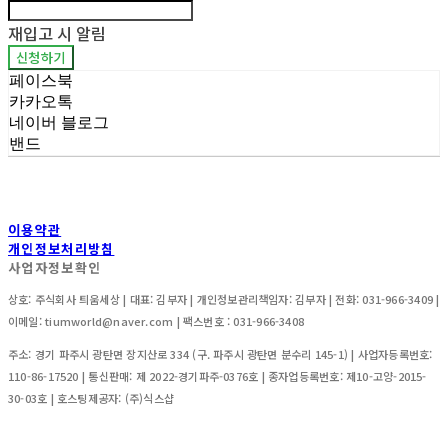
재입고 시 알림
신청하기
페이스북
카카오톡
네이버 블로그
밴드
이용약관
개인정보처리방침
사업자정보확인
상호: 주식회사 틔움세상 | 대표: 김부자 | 개인정보관리책임자: 김부자 | 전화: 031-966-3409 |
이메일: tiumworld@naver.com | 팩스번호 : 031-966-3408
주소: 경기 파주시 광탄면 장지산로 334 (구. 파주시 광탄면 분수리 145-1) | 사업자등록번호:
110-86-17520
| 통신판매:
제 2022-경기파주-0376호 | 종자업등록번호: 제10-고양-2015-
30-03호
| 호스팅제공자: (주)식스샵