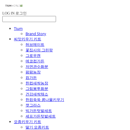
LOG IN
로그인
Tium
Brand Story
씨앗키우기 키트
허브메이트
꽃집사의 그린팟
그로우캔
에코컵가든
저면관수화분
팜팜농장
컵가든
한컵새싹농장
그림봉투화분
건강새싹채소
한컵쑥쑥 콩나물키우기
캣그라스
빅가든텃밭세트
셰프가든텃밭세트
모종키우기 키트
딸기 모종키트