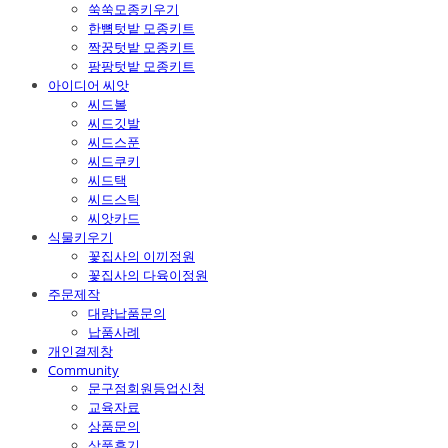
쑥쑥모종키우기
한뼘텃밭 모종키트
짝꿍텃밭 모종키트
팡팡텃밭 모종키트
아이디어 씨앗
씨드볼
씨드깃발
씨드스푼
씨드쿠키
씨드택
씨드스틱
씨앗카드
식물키우기
꽃집사의 이끼정원
꽃집사의 다육이정원
주문제작
대량납품문의
납품사례
개인결제창
Community
문구점회원등업신청
교육자료
상품문의
상품후기