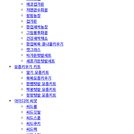
에코컵가든
저면관수화분
팜팜농장
컵가든
한컵새싹농장
그림봉투화분
건강새싹채소
한컵쑥쑥 콩나물키우기
캣그라스
빅가든텃밭세트
셰프가든텃밭세트
모종키우기 키트
딸기 모종키트
쑥쑥모종키우기
한뼘텃밭 모종키트
짝꿍텃밭 모종키트
팡팡텃밭 모종키트
아이디어 씨앗
씨드볼
씨드깃발
씨드스푼
씨드쿠키
씨드택