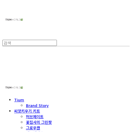
주식회사 틔움세상
주식회사 틔움세상
Tium
Brand Story
씨앗키우기 키트
허브메이트
꽃집사의 그린팟
그로우캔