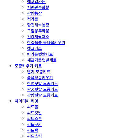
에코컵가든
저면관수화분
팜팜농장
컵가든
한컵새싹농장
그림봉투화분
건강새싹채소
한컵쑥쑥 콩나물키우기
캣그라스
빅가든텃밭세트
셰프가든텃밭세트
모종키우기 키트
딸기 모종키트
쑥쑥모종키우기
한뼘텃밭 모종키트
짝꿍텃밭 모종키트
팡팡텃밭 모종키트
아이디어 씨앗
씨드볼
씨드깃발
씨드스푼
씨드쿠키
씨드택
씨드스틱