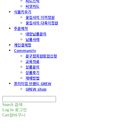
씨드스틱
씨앗카드
식물키우기
꽃집사의 이끼정원
꽃집사의 다육이정원
주문제작
대량납품문의
납품사례
개인결제창
Community
문구점회원등업신청
교육자료
상품문의
상품후기
재배방법
프리미엄 브랜드 GREW
GREW shop
Search
검색
Log In
로그인
Cart
장바구니