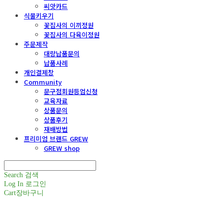
씨앗카드
식물키우기
꽃집사의 이끼정원
꽃집사의 다육이정원
주문제작
대량납품문의
납품사례
개인결제창
Community
문구점회원등업신청
교육자료
상품문의
상품후기
재배방법
프리미엄 브랜드 GREW
GREW shop
Search
검색
Log In
로그인
Cart
장바구니