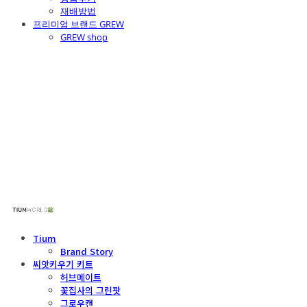
재배방법
프리미엄 브랜드 GREW
GREW shop
주식회사 틔움세상
Tium
Brand Story
씨앗키우기 키트
허브메이트
꽃집사의 그린팟
그로우캔