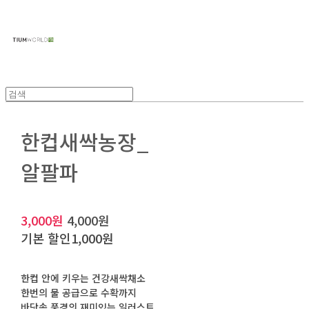
주식회사 틔움세상
한컵새싹농장_
알팔파
3,000원
4,000원
기본 할인
1,000원
한컵 안에 키우는 건강새싹채소
한번의 물 공급으로 수확까지
바닷속 풍경의 재미있는 일러스트