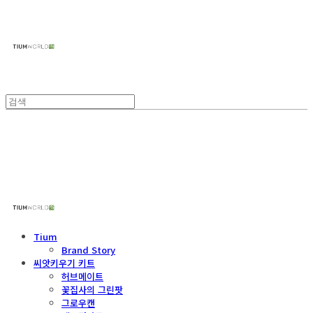
주식회사 틔움세상
주식회사 틔움세상
Tium
Brand Story
씨앗키우기 키트
허브메이트
꽃집사의 그린팟
그로우캔