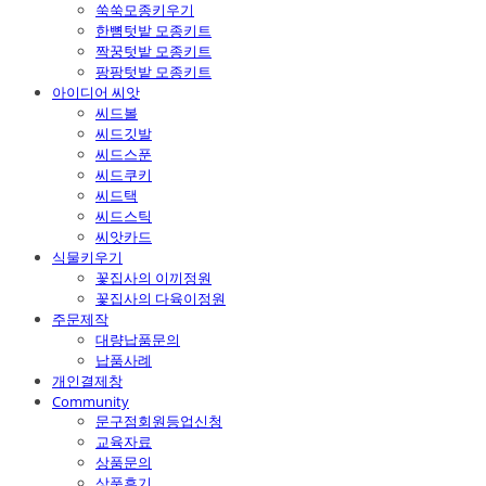
쑥쑥모종키우기
한뼘텃밭 모종키트
짝꿍텃밭 모종키트
팡팡텃밭 모종키트
아이디어 씨앗
씨드볼
씨드깃발
씨드스푼
씨드쿠키
씨드택
씨드스틱
씨앗카드
식물키우기
꽃집사의 이끼정원
꽃집사의 다육이정원
주문제작
대량납품문의
납품사례
개인결제창
Community
문구점회원등업신청
교육자료
상품문의
상품후기