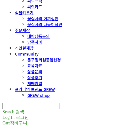
씨드스틱
씨앗카드
식물키우기
꽃집사의 이끼정원
꽃집사의 다육이정원
주문제작
대량납품문의
납품사례
개인결제창
Community
문구점회원등업신청
교육자료
상품문의
상품후기
재배방법
프리미엄 브랜드 GREW
GREW shop
Search
검색
Log In
로그인
Cart
장바구니