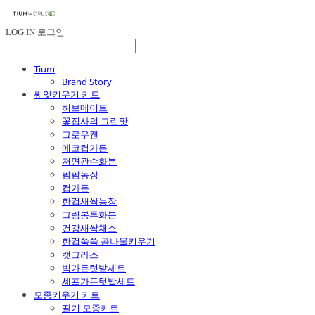
LOG IN
로그인
Tium
Brand Story
씨앗키우기 키트
허브메이트
꽃집사의 그린팟
그로우캔
에코컵가든
저면관수화분
팜팜농장
컵가든
한컵새싹농장
그림봉투화분
건강새싹채소
한컵쑥쑥 콩나물키우기
캣그라스
빅가든텃밭세트
셰프가든텃밭세트
모종키우기 키트
딸기 모종키트