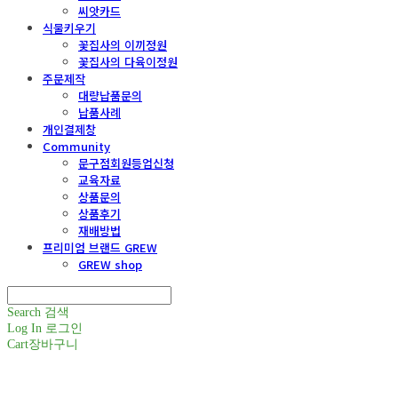
씨앗카드
식물키우기
꽃집사의 이끼정원
꽃집사의 다육이정원
주문제작
대량납품문의
납품사례
개인결제창
Community
문구점회원등업신청
교육자료
상품문의
상품후기
재배방법
프리미엄 브랜드 GREW
GREW shop
Search
검색
Log In
로그인
Cart
장바구니