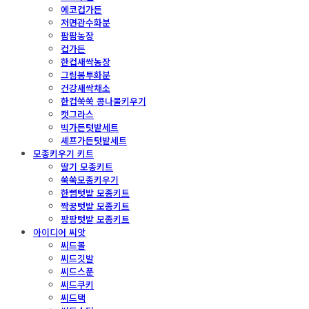
에코컵가든
저면관수화분
팜팜농장
컵가든
한컵새싹농장
그림봉투화분
건강새싹채소
한컵쑥쑥 콩나물키우기
캣그라스
빅가든텃밭세트
셰프가든텃밭세트
모종키우기 키트
딸기 모종키트
쑥쑥모종키우기
한뼘텃밭 모종키트
짝꿍텃밭 모종키트
팡팡텃밭 모종키트
아이디어 씨앗
씨드볼
씨드깃발
씨드스푼
씨드쿠키
씨드택