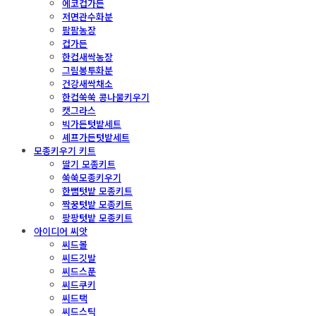
에코컵가든
저면관수화분
팜팜농장
컵가든
한컵새싹농장
그림봉투화분
건강새싹채소
한컵쑥쑥 콩나물키우기
캣그라스
빅가든텃밭세트
셰프가든텃밭세트
모종키우기 키트
딸기 모종키트
쑥쑥모종키우기
한뼘텃밭 모종키트
짝꿍텃밭 모종키트
팡팡텃밭 모종키트
아이디어 씨앗
씨드볼
씨드깃발
씨드스푼
씨드쿠키
씨드택
씨드스틱