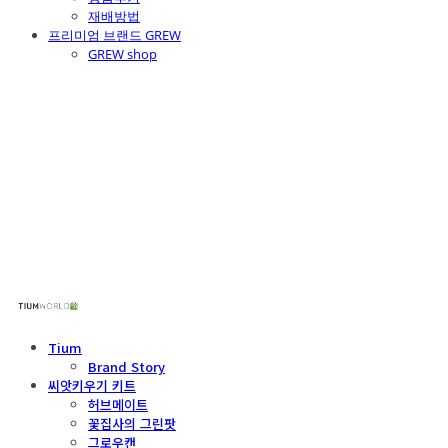
재배방법
프리미엄 브랜드 GREW
GREW shop
주식회사 틔움세상
Tium
Brand Story
씨앗키우기 키트
허브메이트
꽃집사의 그린팟
그로우캔