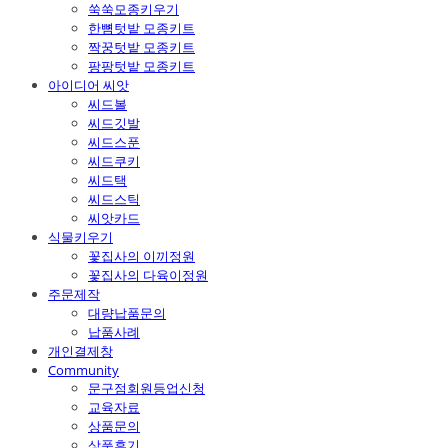
쑥쑥모종키우기
한뼘텃밭 모종키트
짝꿍텃밭 모종키트
팡팡텃밭 모종키트
아이디어 씨앗
씨드볼
씨드깃발
씨드스푼
씨드쿠키
씨드택
씨드스틱
씨앗카드
식물키우기
꽃집사의 이끼정원
꽃집사의 다육이정원
주문제작
대량납품문의
납품사례
개인결제창
Community
문구점회원등업신청
교육자료
상품문의
상품후기