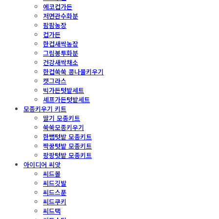
에코컵가든
저면관수화분
팜팜농장
컵가든
한컵새싹농장
그림봉투화분
건강새싹채소
한컵쑥쑥 콩나물키우기
캣그라스
빅가든텃밭세트
셰프가든텃밭세트
모종키우기 키트
딸기 모종키트
쑥쑥모종키우기
한뼘텃밭 모종키트
짝꿍텃밭 모종키트
팡팡텃밭 모종키트
아이디어 씨앗
씨드볼
씨드깃발
씨드스푼
씨드쿠키
씨드택