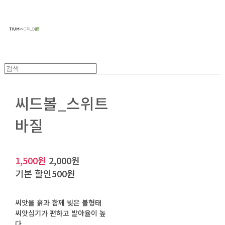
주식회사 틔움세상
씨드볼_스위트
바질
1,500원
2,000원
기본 할인
500원
씨앗을 흙과 함께 빚은 볼형태
씨앗심기가 편하고 발아율이 높
다.