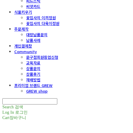
씨드스틱
씨앗카드
식물키우기
꽃집사의 이끼정원
꽃집사의 다육이정원
주문제작
대량납품문의
납품사례
개인결제창
Community
문구점회원등업신청
교육자료
상품문의
상품후기
재배방법
프리미엄 브랜드 GREW
GREW shop
Search
검색
Log In
로그인
Cart
장바구니