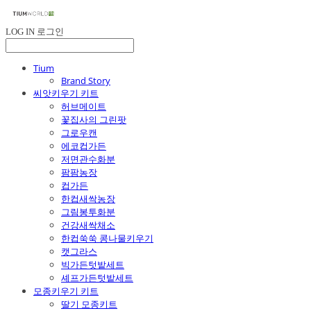
LOG IN
로그인
Tium
Brand Story
씨앗키우기 키트
허브메이트
꽃집사의 그린팟
그로우캔
에코컵가든
저면관수화분
팜팜농장
컵가든
한컵새싹농장
그림봉투화분
건강새싹채소
한컵쑥쑥 콩나물키우기
캣그라스
빅가든텃밭세트
셰프가든텃밭세트
모종키우기 키트
딸기 모종키트