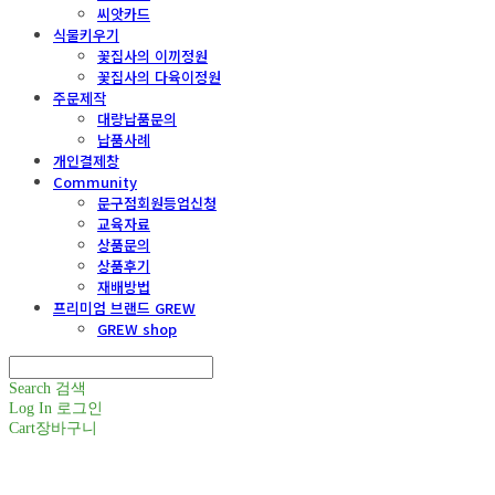
씨앗카드
식물키우기
꽃집사의 이끼정원
꽃집사의 다육이정원
주문제작
대량납품문의
납품사례
개인결제창
Community
문구점회원등업신청
교육자료
상품문의
상품후기
재배방법
프리미엄 브랜드 GREW
GREW shop
Search
검색
Log In
로그인
Cart
장바구니