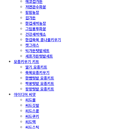
에코컵가든
저면관수화분
팜팜농장
컵가든
한컵새싹농장
그림봉투화분
건강새싹채소
한컵쑥쑥 콩나물키우기
캣그라스
빅가든텃밭세트
셰프가든텃밭세트
모종키우기 키트
딸기 모종키트
쑥쑥모종키우기
한뼘텃밭 모종키트
짝꿍텃밭 모종키트
팡팡텃밭 모종키트
아이디어 씨앗
씨드볼
씨드깃발
씨드스푼
씨드쿠키
씨드택
씨드스틱