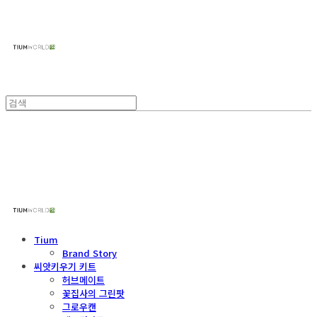
주식회사 틔움세상
주식회사 틔움세상
Tium
Brand Story
씨앗키우기 키트
허브메이트
꽃집사의 그린팟
그로우캔