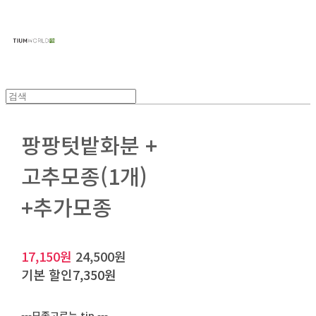
주식회사 틔움세상
팡팡텃밭화분 +
고추모종(1개)
+추가모종
17,150원
24,500원
기본 할인
7,350원
---모종고르는 tip ---