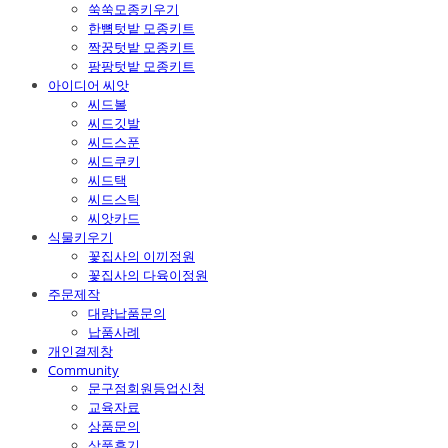
쑥쑥모종키우기
한뼘텃밭 모종키트
짝꿍텃밭 모종키트
팡팡텃밭 모종키트
아이디어 씨앗
씨드볼
씨드깃발
씨드스푼
씨드쿠키
씨드택
씨드스틱
씨앗카드
식물키우기
꽃집사의 이끼정원
꽃집사의 다육이정원
주문제작
대량납품문의
납품사례
개인결제창
Community
문구점회원등업신청
교육자료
상품문의
상품후기