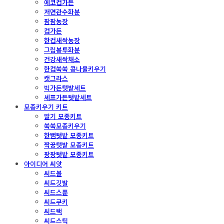
에코컵가든
저면관수화분
팜팜농장
컵가든
한컵새싹농장
그림봉투화분
건강새싹채소
한컵쑥쑥 콩나물키우기
캣그라스
빅가든텃밭세트
셰프가든텃밭세트
모종키우기 키트
딸기 모종키트
쑥쑥모종키우기
한뼘텃밭 모종키트
짝꿍텃밭 모종키트
팡팡텃밭 모종키트
아이디어 씨앗
씨드볼
씨드깃발
씨드스푼
씨드쿠키
씨드택
씨드스틱