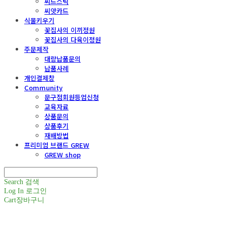
씨드스틱
씨앗카드
식물키우기
꽃집사의 이끼정원
꽃집사의 다육이정원
주문제작
대량납품문의
납품사례
개인결제창
Community
문구점회원등업신청
교육자료
상품문의
상품후기
재배방법
프리미엄 브랜드 GREW
GREW shop
Search
검색
Log In
로그인
Cart
장바구니