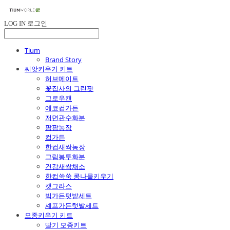
LOG IN
로그인
Tium
Brand Story
씨앗키우기 키트
허브메이트
꽃집사의 그린팟
그로우캔
에코컵가든
저면관수화분
팜팜농장
컵가든
한컵새싹농장
그림봉투화분
건강새싹채소
한컵쑥쑥 콩나물키우기
캣그라스
빅가든텃밭세트
셰프가든텃밭세트
모종키우기 키트
딸기 모종키트