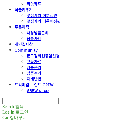
씨앗카드
식물키우기
꽃집사의 이끼정원
꽃집사의 다육이정원
주문제작
대량납품문의
납품사례
개인결제창
Community
문구점회원등업신청
교육자료
상품문의
상품후기
재배방법
프리미엄 브랜드 GREW
GREW shop
Search
검색
Log In
로그인
Cart
장바구니