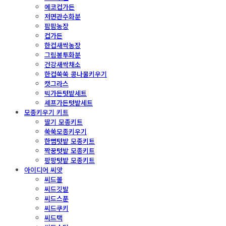
에코컵가든
저면관수화분
팜팜농장
컵가든
한컵새싹농장
그림봉투화분
건강새싹채소
한컵쑥쑥 콩나물키우기
캣그라스
빅가든텃밭세트
셰프가든텃밭세트
모종키우기 키트
딸기 모종키트
쑥쑥모종키우기
한뼘텃밭 모종키트
짝꿍텃밭 모종키트
팡팡텃밭 모종키트
아이디어 씨앗
씨드볼
씨드깃발
씨드스푼
씨드쿠키
씨드택