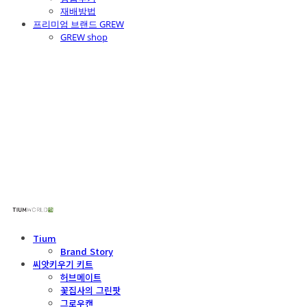
재배방법
프리미엄 브랜드 GREW
GREW shop
주식회사 틔움세상
Tium
Brand Story
씨앗키우기 키트
허브메이트
꽃집사의 그린팟
그로우캔