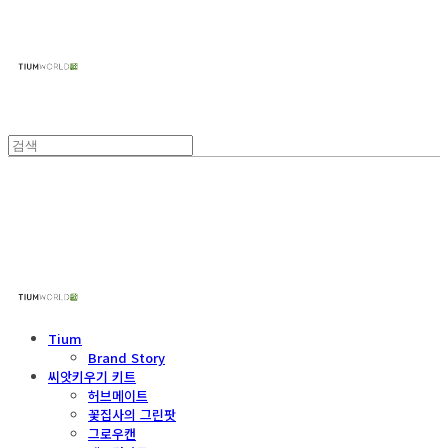
주식회사 틔움세상
주식회사 틔움세상
Tium
Brand Story
씨앗키우기 키트
허브메이트
꽃집사의 그린팟
그로우캔