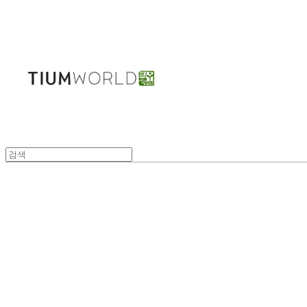
주식회사 틔움세상