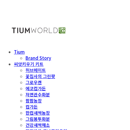
Tium
Brand Story
씨앗키우기 키트
허브메이트
꽃집사의 그린팟
그로우캔
에코컵가든
저면관수화분
팜팜농장
컵가든
한컵새싹농장
그림봉투화분
건강새싹채소