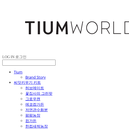
LOG IN
로그인
Tium
Brand Story
씨앗키우기 키트
허브메이트
꽃집사의 그린팟
그로우캔
에코컵가든
저면관수화분
팜팜농장
컵가든
한컵새싹농장