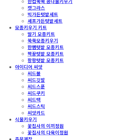
한컵쑥쑥 콩나물키우기
캣그라스
빅가든텃밭세트
셰프가든텃밭세트
모종키우기 키트
딸기 모종키트
쑥쑥모종키우기
한뼘텃밭 모종키트
짝꿍텃밭 모종키트
팡팡텃밭 모종키트
아이디어 씨앗
씨드볼
씨드깃발
씨드스푼
씨드쿠키
씨드택
씨드스틱
씨앗카드
식물키우기
꽃집사의 이끼정원
꽃집사의 다육이정원
주문제작