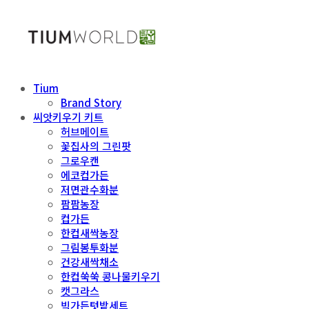
Tium
Brand Story
씨앗키우기 키트
허브메이트
꽃집사의 그린팟
그로우캔
에코컵가든
저면관수화분
팜팜농장
컵가든
한컵새싹농장
그림봉투화분
건강새싹채소
한컵쑥쑥 콩나물키우기
캣그라스
빅가든텃밭세트