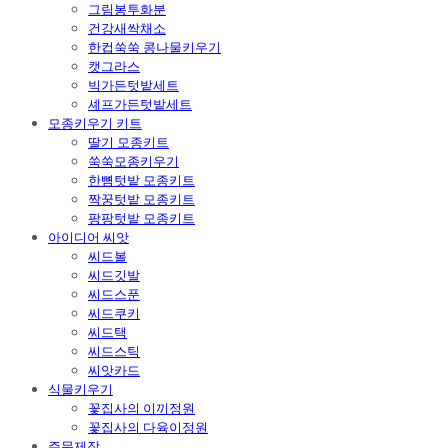
그림봉투화분
건강새싹채소
한컵쑥쑥 콩나물키우기
캣그라스
빅가든텃밭세트
셰프가든텃밭세트
모종키우기 키트
딸기 모종키트
쑥쑥모종키우기
한뼘텃밭 모종키트
짝꿍텃밭 모종키트
팡팡텃밭 모종키트
아이디어 씨앗
씨드볼
씨드깃발
씨드스푼
씨드쿠키
씨드택
씨드스틱
씨앗카드
식물키우기
꽃집사의 이끼정원
꽃집사의 다육이정원
주문제작