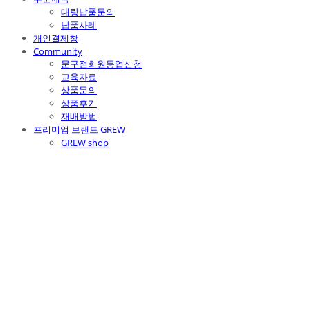
대량납품문의
납품사례
개인결제창
Community
문구점회원등업신청
교육자료
상품문의
상품후기
재배방법
프리미엄 브랜드 GREW
GREW shop
주식회사 틔움세상