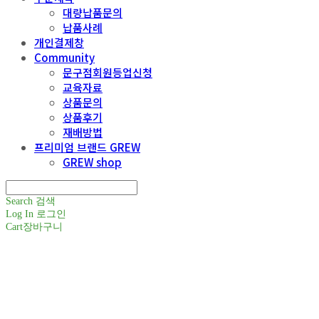
대량납품문의
납품사례
개인결제창
Community
문구점회원등업신청
교육자료
상품문의
상품후기
재배방법
프리미엄 브랜드 GREW
GREW shop
Search
검색
Log In
로그인
Cart
장바구니
주식회사 틔움세상