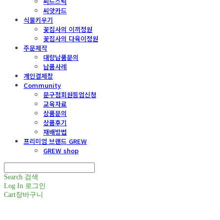
씨드스틱
씨앗카드
식물키우기
꽃집사의 이끼정원
꽃집사의 다육이정원
주문제작
대량납품문의
납품사례
개인결제창
Community
문구점회원등업신청
교육자료
상품문의
상품후기
재배방법
프리미엄 브랜드 GREW
GREW shop
Search
검색
Log In
로그인
Cart
장바구니