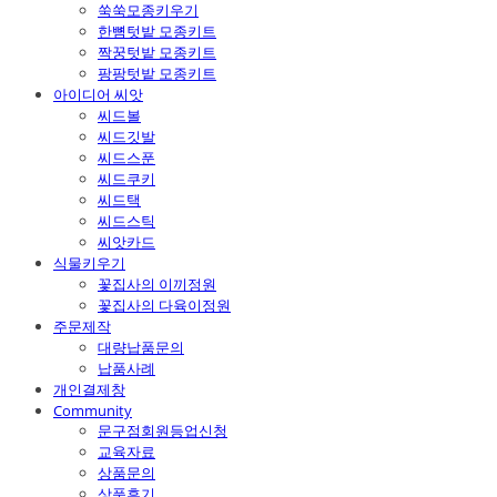
쑥쑥모종키우기
한뼘텃밭 모종키트
짝꿍텃밭 모종키트
팡팡텃밭 모종키트
아이디어 씨앗
씨드볼
씨드깃발
씨드스푼
씨드쿠키
씨드택
씨드스틱
씨앗카드
식물키우기
꽃집사의 이끼정원
꽃집사의 다육이정원
주문제작
대량납품문의
납품사례
개인결제창
Community
문구점회원등업신청
교육자료
상품문의
상품후기