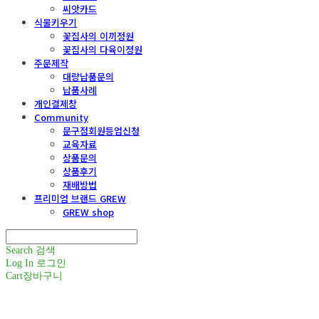
씨앗카드
식물키우기
꽃집사의 이끼정원
꽃집사의 다육이정원
주문제작
대량납품문의
납품사례
개인결제창
Community
문구점회원등업신청
교육자료
상품문의
상품후기
재배방법
프리미엄 브랜드 GREW
GREW shop
Search
검색
Log In
로그인
Cart
장바구니