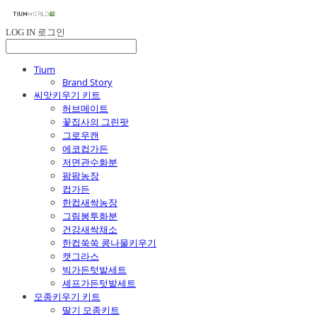
LOG IN
로그인
Tium
Brand Story
씨앗키우기 키트
허브메이트
꽃집사의 그린팟
그로우캔
에코컵가든
저면관수화분
팜팜농장
컵가든
한컵새싹농장
그림봉투화분
건강새싹채소
한컵쑥쑥 콩나물키우기
캣그라스
빅가든텃밭세트
셰프가든텃밭세트
모종키우기 키트
딸기 모종키트