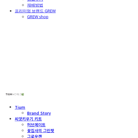
재배방법
프리미엄 브랜드 GREW
GREW shop
주식회사 틔움세상
Tium
Brand Story
씨앗키우기 키트
허브메이트
꽃집사의 그린팟
그로우캔