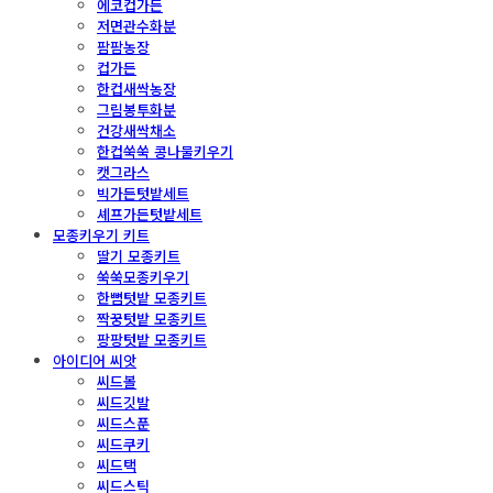
에코컵가든
저면관수화분
팜팜농장
컵가든
한컵새싹농장
그림봉투화분
건강새싹채소
한컵쑥쑥 콩나물키우기
캣그라스
빅가든텃밭세트
셰프가든텃밭세트
모종키우기 키트
딸기 모종키트
쑥쑥모종키우기
한뼘텃밭 모종키트
짝꿍텃밭 모종키트
팡팡텃밭 모종키트
아이디어 씨앗
씨드볼
씨드깃발
씨드스푼
씨드쿠키
씨드택
씨드스틱