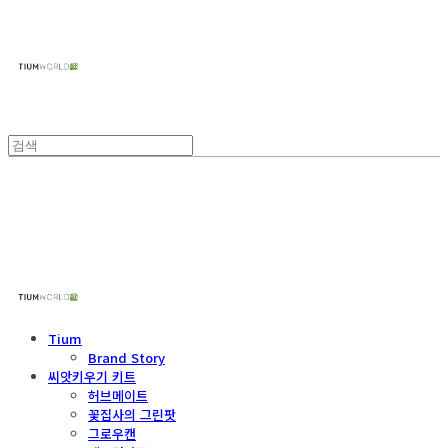
주식회사 틔움세상
주식회사 틔움세상
Tium
Brand Story
씨앗키우기 키트
허브메이트
꽃집사의 그린팟
그로우캔