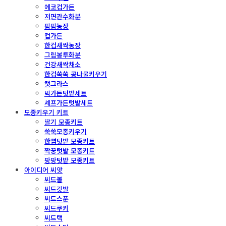
에코컵가든
저면관수화분
팜팜농장
컵가든
한컵새싹농장
그림봉투화분
건강새싹채소
한컵쑥쑥 콩나물키우기
캣그라스
빅가든텃밭세트
셰프가든텃밭세트
모종키우기 키트
딸기 모종키트
쑥쑥모종키우기
한뼘텃밭 모종키트
짝꿍텃밭 모종키트
팡팡텃밭 모종키트
아이디어 씨앗
씨드볼
씨드깃발
씨드스푼
씨드쿠키
씨드택