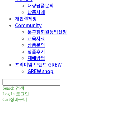
대량납품문의
납품사례
개인결제창
Community
문구점회원등업신청
교육자료
상품문의
상품후기
재배방법
프리미엄 브랜드 GREW
GREW shop
Search
검색
Log In
로그인
Cart
장바구니
주식회사 틔움세상