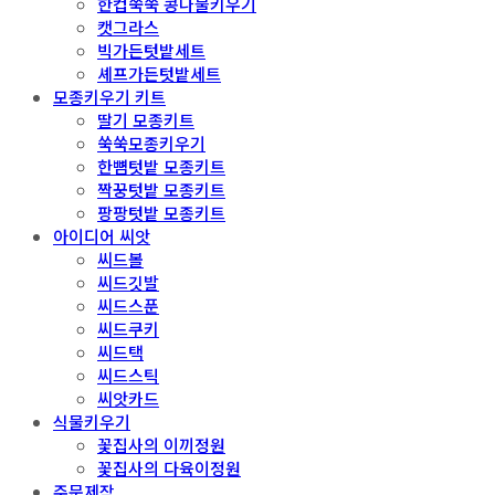
한컵쑥쑥 콩나물키우기
캣그라스
빅가든텃밭세트
셰프가든텃밭세트
모종키우기 키트
딸기 모종키트
쑥쑥모종키우기
한뼘텃밭 모종키트
짝꿍텃밭 모종키트
팡팡텃밭 모종키트
아이디어 씨앗
씨드볼
씨드깃발
씨드스푼
씨드쿠키
씨드택
씨드스틱
씨앗카드
식물키우기
꽃집사의 이끼정원
꽃집사의 다육이정원
주문제작