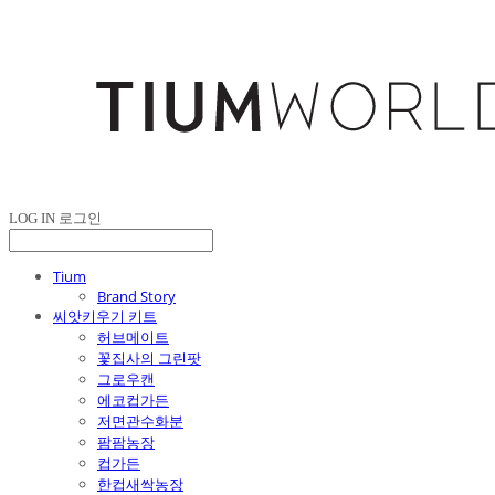
LOG IN
로그인
Tium
Brand Story
씨앗키우기 키트
허브메이트
꽃집사의 그린팟
그로우캔
에코컵가든
저면관수화분
팜팜농장
컵가든
한컵새싹농장