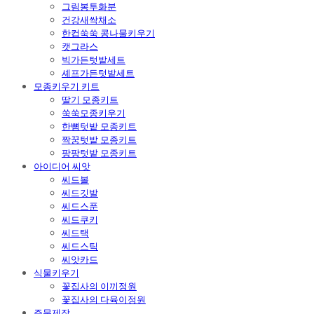
그림봉투화분
건강새싹채소
한컵쑥쑥 콩나물키우기
캣그라스
빅가든텃밭세트
셰프가든텃밭세트
모종키우기 키트
딸기 모종키트
쑥쑥모종키우기
한뼘텃밭 모종키트
짝꿍텃밭 모종키트
팡팡텃밭 모종키트
아이디어 씨앗
씨드볼
씨드깃발
씨드스푼
씨드쿠키
씨드택
씨드스틱
씨앗카드
식물키우기
꽃집사의 이끼정원
꽃집사의 다육이정원
주문제작