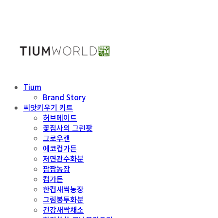
Tium
Brand Story
씨앗키우기 키트
허브메이트
꽃집사의 그린팟
그로우캔
에코컵가든
저면관수화분
팜팜농장
컵가든
한컵새싹농장
그림봉투화분
건강새싹채소