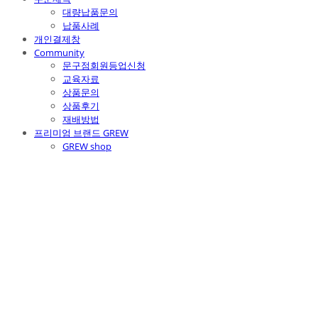
대량납품문의
납품사례
개인결제창
Community
문구점회원등업신청
교육자료
상품문의
상품후기
재배방법
프리미엄 브랜드 GREW
GREW shop
주식회사 틔움세상