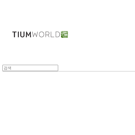
주식회사 틔움세상