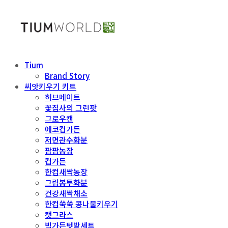
Tium
Brand Story
씨앗키우기 키트
허브메이트
꽃집사의 그린팟
그로우캔
에코컵가든
저면관수화분
팜팜농장
컵가든
한컵새싹농장
그림봉투화분
건강새싹채소
한컵쑥쑥 콩나물키우기
캣그라스
빅가든텃밭세트