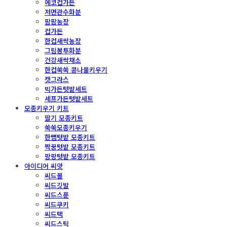
에코컵가든
저면관수화분
팜팜농장
컵가든
한컵새싹농장
그림봉투화분
건강새싹채소
한컵쑥쑥 콩나물키우기
캣그라스
빅가든텃밭세트
셰프가든텃밭세트
모종키우기 키트
딸기 모종키트
쑥쑥모종키우기
한뼘텃밭 모종키트
짝꿍텃밭 모종키트
팡팡텃밭 모종키트
아이디어 씨앗
씨드볼
씨드깃발
씨드스푼
씨드쿠키
씨드택
씨드스틱