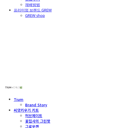
재배방법
프리미엄 브랜드 GREW
GREW shop
주식회사 틔움세상
Tium
Brand Story
씨앗키우기 키트
허브메이트
꽃집사의 그린팟
그로우캔