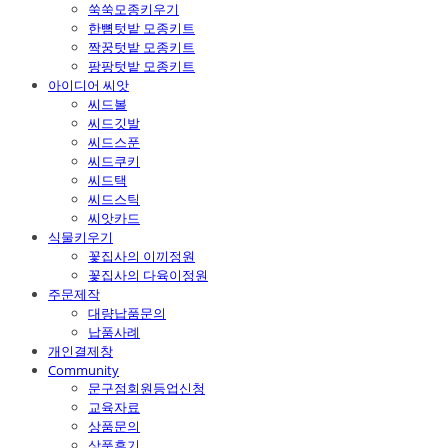
쑥쑥모종키우기
한뼘텃밭 모종키트
짝꿍텃밭 모종키트
팡팡텃밭 모종키트
아이디어 씨앗
씨드볼
씨드깃발
씨드스푼
씨드쿠키
씨드택
씨드스틱
씨앗카드
식물키우기
꽃집사의 이끼정원
꽃집사의 다육이정원
주문제작
대량납품문의
납품사례
개인결제창
Community
문구점회원등업신청
교육자료
상품문의
상품후기