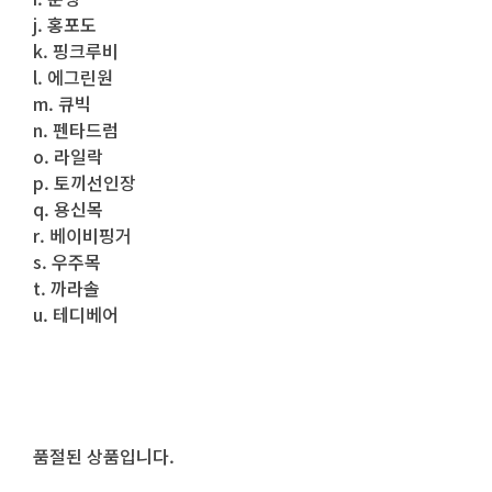
j. 홍포도
k. 핑크루비
l. 에그린원
m. 큐빅
n. 펜타드럼
o. 라일락
p. 토끼선인장
q. 용신목
r. 베이비핑거
s. 우주목
t. 까라솔
u. 테디베어
품절된 상품입니다.