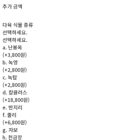
추가 금액
다육 식물 종류
선택하세요.
선택하세요.
a. 난봉옥
(+3,800원)
b. 녹영
(+2,800원)
c. 녹탑
(+2,800원)
d. 칼큘러스
(+18,800원)
e. 반지리
f. 줄리
(+6,800원)
g. 자보
h. 천금장