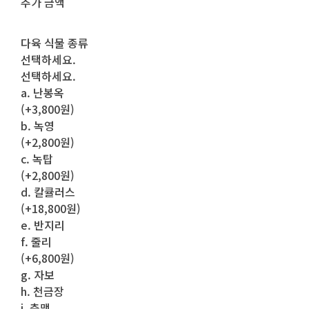
추가 금액
다육 식물 종류
선택하세요.
선택하세요.
a. 난봉옥
(+3,800원)
b. 녹영
(+2,800원)
c. 녹탑
(+2,800원)
d. 칼큘러스
(+18,800원)
e. 반지리
f. 줄리
(+6,800원)
g. 자보
h. 천금장
i. 춘맹