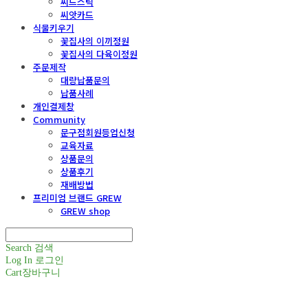
씨드스틱
씨앗카드
식물키우기
꽃집사의 이끼정원
꽃집사의 다육이정원
주문제작
대량납품문의
납품사례
개인결제창
Community
문구점회원등업신청
교육자료
상품문의
상품후기
재배방법
프리미엄 브랜드 GREW
GREW shop
Search
검색
Log In
로그인
Cart
장바구니