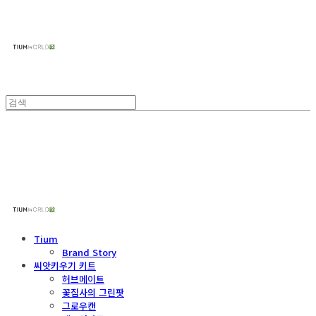
주식회사 틔움세상
주식회사 틔움세상
Tium
Brand Story
씨앗키우기 키트
허브메이트
꽃집사의 그린팟
그로우캔