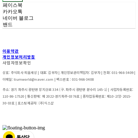
페이스북
카카오톡
네이버 블로그
밴드
이용약관
개인정보처리방침
사업자정보확인
상호: 주식회사 틔움세상 | 대표: 김부자 | 개인정보관리책임자: 김부자 | 전화: 031-966-3409 |
이메일: tiumworld@naver.com | 팩스번호 : 031-966-3408
주소: 경기 파주시 광탄면 장지산로 334 (구. 파주시 광탄면 분수리 145-1) | 사업자등록번호:
110-86-17520
| 통신판매:
제 2022-경기파주-0376호 | 종자업등록번호: 제10-고양-2015-
30-03호
| 호스팅제공자: (주)식스샵