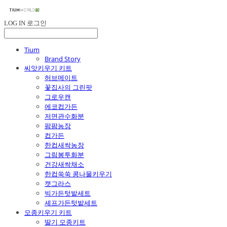
LOG IN
로그인
Tium
Brand Story
씨앗키우기 키트
허브메이트
꽃집사의 그린팟
그로우캔
에코컵가든
저면관수화분
팜팜농장
컵가든
한컵새싹농장
그림봉투화분
건강새싹채소
한컵쑥쑥 콩나물키우기
캣그라스
빅가든텃밭세트
셰프가든텃밭세트
모종키우기 키트
딸기 모종키트