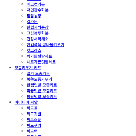
에코컵가든
저면관수화분
팜팜농장
컵가든
한컵새싹농장
그림봉투화분
건강새싹채소
한컵쑥쑥 콩나물키우기
캣그라스
빅가든텃밭세트
셰프가든텃밭세트
모종키우기 키트
딸기 모종키트
쑥쑥모종키우기
한뼘텃밭 모종키트
짝꿍텃밭 모종키트
팡팡텃밭 모종키트
아이디어 씨앗
씨드볼
씨드깃발
씨드스푼
씨드쿠키
씨드택