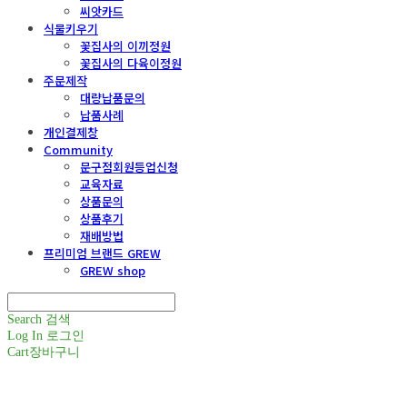
씨앗카드
식물키우기
꽃집사의 이끼정원
꽃집사의 다육이정원
주문제작
대량납품문의
납품사례
개인결제창
Community
문구점회원등업신청
교육자료
상품문의
상품후기
재배방법
프리미엄 브랜드 GREW
GREW shop
Search
검색
Log In
로그인
Cart
장바구니