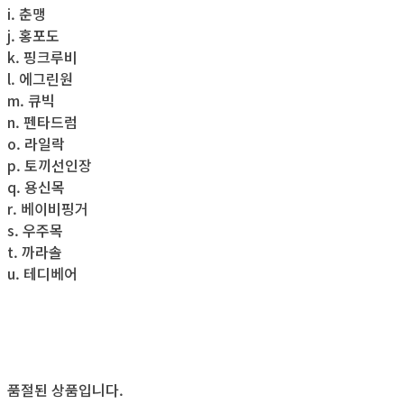
i. 춘맹
j. 홍포도
k. 핑크루비
l. 에그린원
m. 큐빅
n. 펜타드럼
o. 라일락
p. 토끼선인장
q. 용신목
r. 베이비핑거
s. 우주목
t. 까라솔
u. 테디베어
품절된 상품입니다.