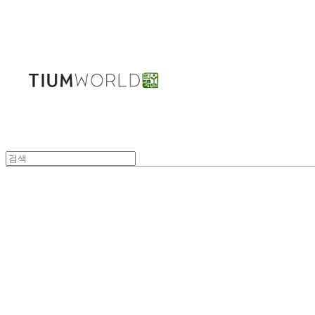
주식회사 틔움세상