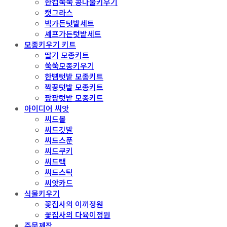
한컵쑥쑥 콩나물키우기
캣그라스
빅가든텃밭세트
셰프가든텃밭세트
모종키우기 키트
딸기 모종키트
쑥쑥모종키우기
한뼘텃밭 모종키트
짝꿍텃밭 모종키트
팡팡텃밭 모종키트
아이디어 씨앗
씨드볼
씨드깃발
씨드스푼
씨드쿠키
씨드택
씨드스틱
씨앗카드
식물키우기
꽃집사의 이끼정원
꽃집사의 다육이정원
주문제작