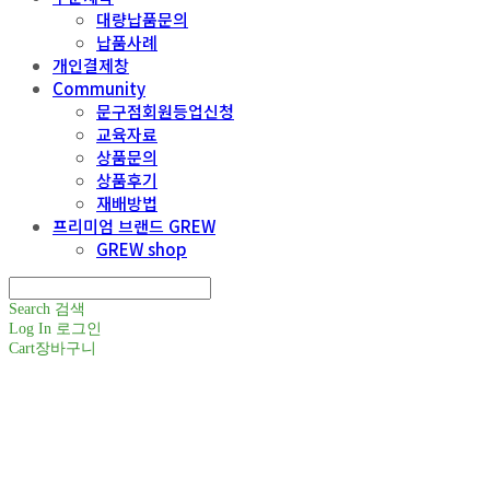
대량납품문의
납품사례
개인결제창
Community
문구점회원등업신청
교육자료
상품문의
상품후기
재배방법
프리미엄 브랜드 GREW
GREW shop
Search
검색
Log In
로그인
Cart
장바구니
주식회사 틔움세상