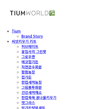
Tium
Brand Story
씨앗키우기 키트
허브메이트
꽃집사의 그린팟
그로우캔
에코컵가든
저면관수화분
팜팜농장
컵가든
한컵새싹농장
그림봉투화분
건강새싹채소
한컵쑥쑥 콩나물키우기
캣그라스
빅가든텃밭세트