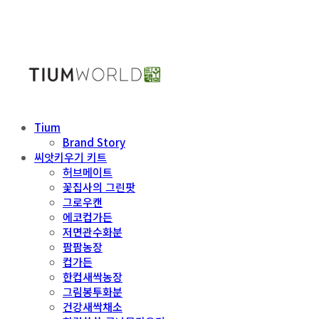
Tium
Brand Story
씨앗키우기 키트
허브메이트
꽃집사의 그린팟
그로우캔
에코컵가든
저면관수화분
팜팜농장
컵가든
한컵새싹농장
그림봉투화분
건강새싹채소