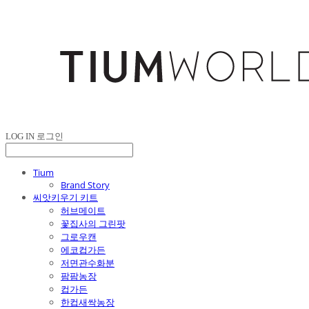
LOG IN
로그인
Tium
Brand Story
씨앗키우기 키트
허브메이트
꽃집사의 그린팟
그로우캔
에코컵가든
저면관수화분
팜팜농장
컵가든
한컵새싹농장