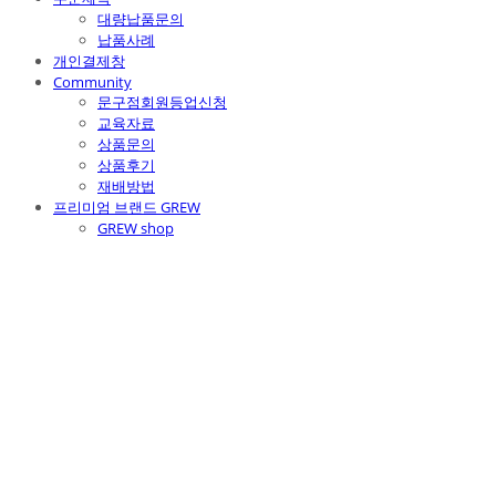
대량납품문의
납품사례
개인결제창
Community
문구점회원등업신청
교육자료
상품문의
상품후기
재배방법
프리미엄 브랜드 GREW
GREW shop
주식회사 틔움세상