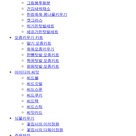
그림봉투화분
건강새싹채소
한컵쑥쑥 콩나물키우기
캣그라스
빅가든텃밭세트
셰프가든텃밭세트
모종키우기 키트
딸기 모종키트
쑥쑥모종키우기
한뼘텃밭 모종키트
짝꿍텃밭 모종키트
팡팡텃밭 모종키트
아이디어 씨앗
씨드볼
씨드깃발
씨드스푼
씨드쿠키
씨드택
씨드스틱
씨앗카드
식물키우기
꽃집사의 이끼정원
꽃집사의 다육이정원
주문제작