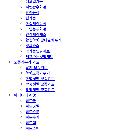
에코컵가든
저면관수화분
팜팜농장
컵가든
한컵새싹농장
그림봉투화분
건강새싹채소
한컵쑥쑥 콩나물키우기
캣그라스
빅가든텃밭세트
셰프가든텃밭세트
모종키우기 키트
딸기 모종키트
쑥쑥모종키우기
한뼘텃밭 모종키트
짝꿍텃밭 모종키트
팡팡텃밭 모종키트
아이디어 씨앗
씨드볼
씨드깃발
씨드스푼
씨드쿠키
씨드택
씨드스틱