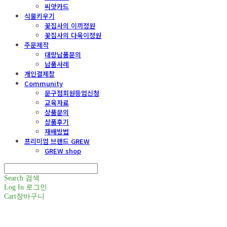
씨앗카드
식물키우기
꽃집사의 이끼정원
꽃집사의 다육이정원
주문제작
대량납품문의
납품사례
개인결제창
Community
문구점회원등업신청
교육자료
상품문의
상품후기
재배방법
프리미엄 브랜드 GREW
GREW shop
Search
검색
Log In
로그인
Cart
장바구니