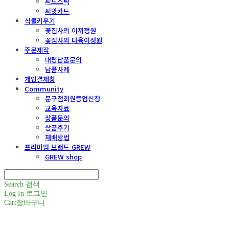
씨드스틱
씨앗카드
식물키우기
꽃집사의 이끼정원
꽃집사의 다육이정원
주문제작
대량납품문의
납품사례
개인결제창
Community
문구점회원등업신청
교육자료
상품문의
상품후기
재배방법
프리미엄 브랜드 GREW
GREW shop
Search
검색
Log In
로그인
Cart
장바구니