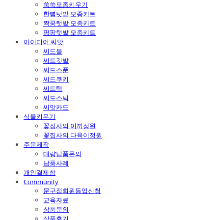
쑥쑥모종키우기
한뼘텃밭 모종키트
짝꿍텃밭 모종키트
팡팡텃밭 모종키트
아이디어 씨앗
씨드볼
씨드깃발
씨드스푼
씨드쿠키
씨드택
씨드스틱
씨앗카드
식물키우기
꽃집사의 이끼정원
꽃집사의 다육이정원
주문제작
대량납품문의
납품사례
개인결제창
Community
문구점회원등업신청
교육자료
상품문의
상품후기