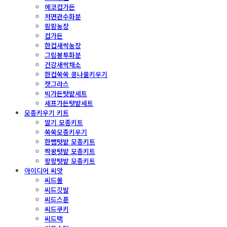
에코컵가든
저면관수화분
팜팜농장
컵가든
한컵새싹농장
그림봉투화분
건강새싹채소
한컵쑥쑥 콩나물키우기
캣그라스
빅가든텃밭세트
셰프가든텃밭세트
모종키우기 키트
딸기 모종키트
쑥쑥모종키우기
한뼘텃밭 모종키트
짝꿍텃밭 모종키트
팡팡텃밭 모종키트
아이디어 씨앗
씨드볼
씨드깃발
씨드스푼
씨드쿠키
씨드택