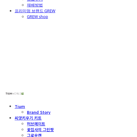
재배방법
프리미엄 브랜드 GREW
GREW shop
주식회사 틔움세상
Tium
Brand Story
씨앗키우기 키트
허브메이트
꽃집사의 그린팟
그로우캔