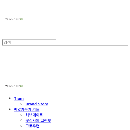
주식회사 틔움세상
주식회사 틔움세상
Tium
Brand Story
씨앗키우기 키트
허브메이트
꽃집사의 그린팟
그로우캔