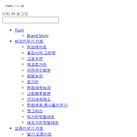
LOG IN
로그인
Tium
Brand Story
씨앗키우기 키트
허브메이트
꽃집사의 그린팟
그로우캔
에코컵가든
저면관수화분
팜팜농장
컵가든
한컵새싹농장
그림봉투화분
건강새싹채소
한컵쑥쑥 콩나물키우기
캣그라스
빅가든텃밭세트
셰프가든텃밭세트
모종키우기 키트
딸기 모종키트