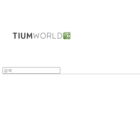
주식회사 틔움세상