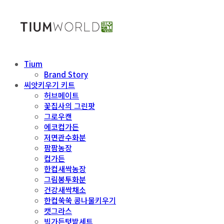
Tium
Brand Story
씨앗키우기 키트
허브메이트
꽃집사의 그린팟
그로우캔
에코컵가든
저면관수화분
팜팜농장
컵가든
한컵새싹농장
그림봉투화분
건강새싹채소
한컵쑥쑥 콩나물키우기
캣그라스
빅가든텃밭세트