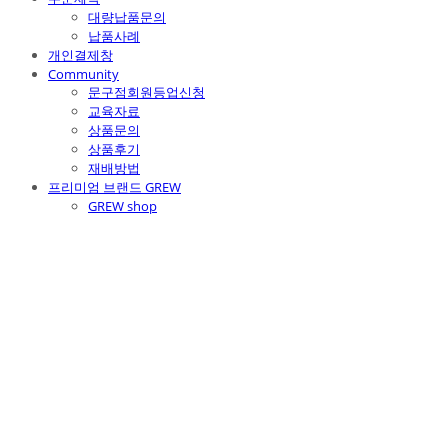
대량납품문의
납품사례
개인결제창
Community
문구점회원등업신청
교육자료
상품문의
상품후기
재배방법
프리미엄 브랜드 GREW
GREW shop
주식회사 틔움세상