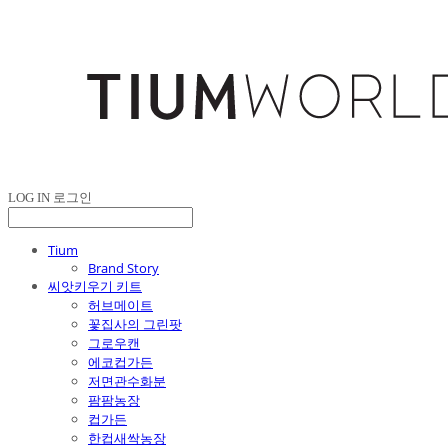
LOG IN
로그인
Tium
Brand Story
씨앗키우기 키트
허브메이트
꽃집사의 그린팟
그로우캔
에코컵가든
저면관수화분
팜팜농장
컵가든
한컵새싹농장