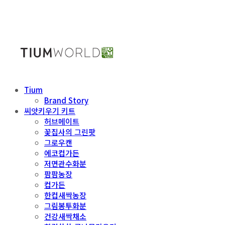
Tium
Brand Story
씨앗키우기 키트
허브메이트
꽃집사의 그린팟
그로우캔
에코컵가든
저면관수화분
팜팜농장
컵가든
한컵새싹농장
그림봉투화분
건강새싹채소