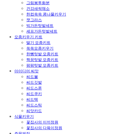
그림봉투화분
건강새싹채소
한컵쑥쑥 콩나물키우기
캣그라스
빅가든텃밭세트
셰프가든텃밭세트
모종키우기 키트
딸기 모종키트
쑥쑥모종키우기
한뼘텃밭 모종키트
짝꿍텃밭 모종키트
팡팡텃밭 모종키트
아이디어 씨앗
씨드볼
씨드깃발
씨드스푼
씨드쿠키
씨드택
씨드스틱
씨앗카드
식물키우기
꽃집사의 이끼정원
꽃집사의 다육이정원
주문제작