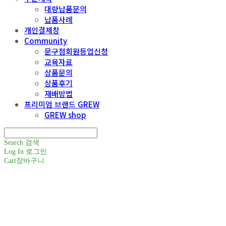
대량납품문의
납품사례
개인결제창
Community
문구점회원등업신청
교육자료
상품문의
상품후기
재배방법
프리미엄 브랜드 GREW
GREW shop
Search
검색
Log In
로그인
Cart
장바구니
주식회사 틔움세상