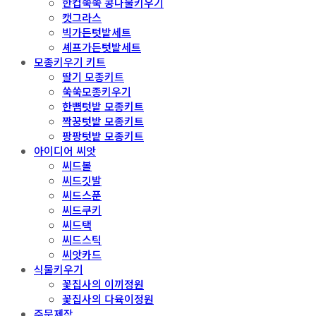
한컵쑥쑥 콩나물키우기
캣그라스
빅가든텃밭세트
셰프가든텃밭세트
모종키우기 키트
딸기 모종키트
쑥쑥모종키우기
한뼘텃밭 모종키트
짝꿍텃밭 모종키트
팡팡텃밭 모종키트
아이디어 씨앗
씨드볼
씨드깃발
씨드스푼
씨드쿠키
씨드택
씨드스틱
씨앗카드
식물키우기
꽃집사의 이끼정원
꽃집사의 다육이정원
주문제작