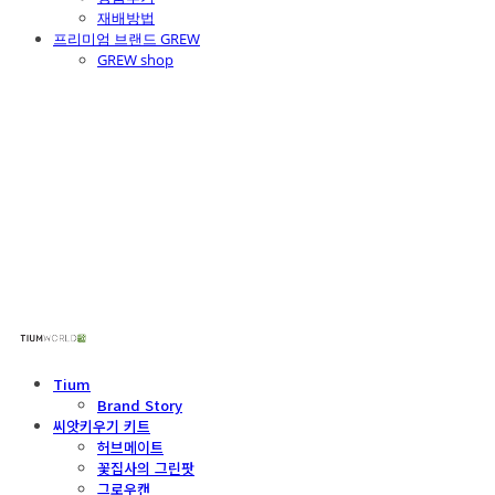
재배방법
프리미엄 브랜드 GREW
GREW shop
주식회사 틔움세상
Tium
Brand Story
씨앗키우기 키트
허브메이트
꽃집사의 그린팟
그로우캔