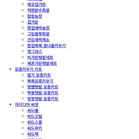
에코컵가든
저면관수화분
팜팜농장
컵가든
한컵새싹농장
그림봉투화분
건강새싹채소
한컵쑥쑥 콩나물키우기
캣그라스
빅가든텃밭세트
셰프가든텃밭세트
모종키우기 키트
딸기 모종키트
쑥쑥모종키우기
한뼘텃밭 모종키트
짝꿍텃밭 모종키트
팡팡텃밭 모종키트
아이디어 씨앗
씨드볼
씨드깃발
씨드스푼
씨드쿠키
씨드택