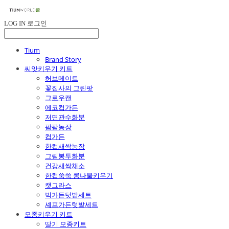
LOG IN
로그인
Tium
Brand Story
씨앗키우기 키트
허브메이트
꽃집사의 그린팟
그로우캔
에코컵가든
저면관수화분
팜팜농장
컵가든
한컵새싹농장
그림봉투화분
건강새싹채소
한컵쑥쑥 콩나물키우기
캣그라스
빅가든텃밭세트
셰프가든텃밭세트
모종키우기 키트
딸기 모종키트