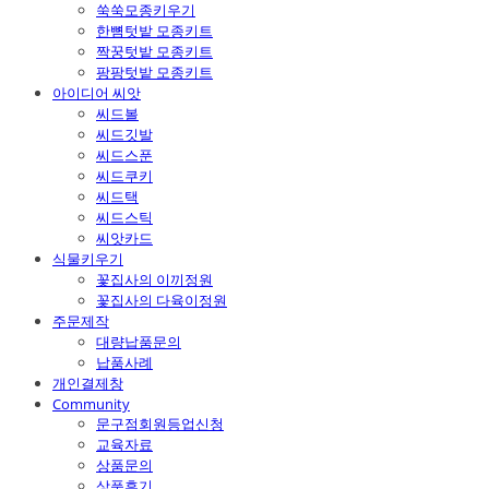
쑥쑥모종키우기
한뼘텃밭 모종키트
짝꿍텃밭 모종키트
팡팡텃밭 모종키트
아이디어 씨앗
씨드볼
씨드깃발
씨드스푼
씨드쿠키
씨드택
씨드스틱
씨앗카드
식물키우기
꽃집사의 이끼정원
꽃집사의 다육이정원
주문제작
대량납품문의
납품사례
개인결제창
Community
문구점회원등업신청
교육자료
상품문의
상품후기