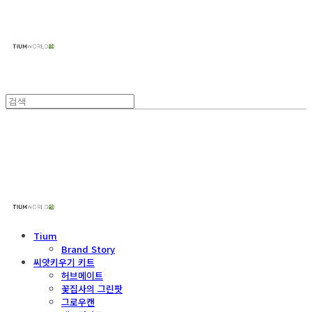
주식회사 틔움세상
주식회사 틔움세상
Tium
Brand Story
씨앗키우기 키트
허브메이트
꽃집사의 그린팟
그로우캔