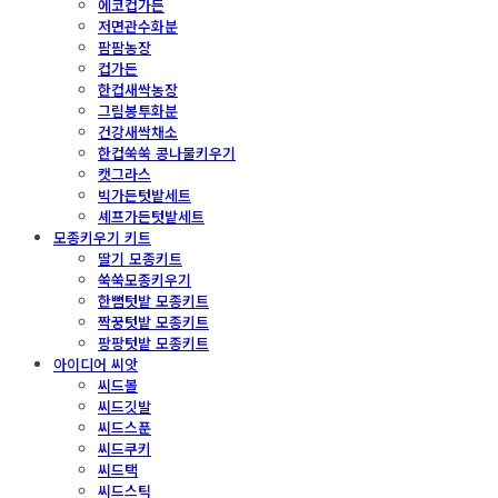
에코컵가든
저면관수화분
팜팜농장
컵가든
한컵새싹농장
그림봉투화분
건강새싹채소
한컵쑥쑥 콩나물키우기
캣그라스
빅가든텃밭세트
셰프가든텃밭세트
모종키우기 키트
딸기 모종키트
쑥쑥모종키우기
한뼘텃밭 모종키트
짝꿍텃밭 모종키트
팡팡텃밭 모종키트
아이디어 씨앗
씨드볼
씨드깃발
씨드스푼
씨드쿠키
씨드택
씨드스틱