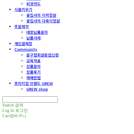
씨앗카드
식물키우기
꽃집사의 이끼정원
꽃집사의 다육이정원
주문제작
대량납품문의
납품사례
개인결제창
Community
문구점회원등업신청
교육자료
상품문의
상품후기
재배방법
프리미엄 브랜드 GREW
GREW shop
Search
검색
Log In
로그인
Cart
장바구니