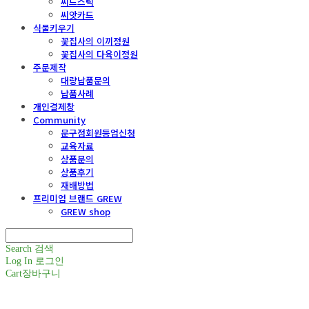
씨드스틱
씨앗카드
식물키우기
꽃집사의 이끼정원
꽃집사의 다육이정원
주문제작
대량납품문의
납품사례
개인결제창
Community
문구점회원등업신청
교육자료
상품문의
상품후기
재배방법
프리미엄 브랜드 GREW
GREW shop
Search
검색
Log In
로그인
Cart
장바구니