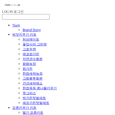
LOG IN
로그인
Tium
Brand Story
씨앗키우기 키트
허브메이트
꽃집사의 그린팟
그로우캔
에코컵가든
저면관수화분
팜팜농장
컵가든
한컵새싹농장
그림봉투화분
건강새싹채소
한컵쑥쑥 콩나물키우기
캣그라스
빅가든텃밭세트
셰프가든텃밭세트
모종키우기 키트
딸기 모종키트