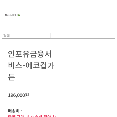
주식회사 틔움세상
인포유금융서
비스-에코컵가
든
196,000원
배송비
-
함께 구매 시 배송비 절약 상