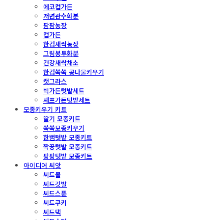
에코컵가든
저면관수화분
팜팜농장
컵가든
한컵새싹농장
그림봉투화분
건강새싹채소
한컵쑥쑥 콩나물키우기
캣그라스
빅가든텃밭세트
셰프가든텃밭세트
모종키우기 키트
딸기 모종키트
쑥쑥모종키우기
한뼘텃밭 모종키트
짝꿍텃밭 모종키트
팡팡텃밭 모종키트
아이디어 씨앗
씨드볼
씨드깃발
씨드스푼
씨드쿠키
씨드택