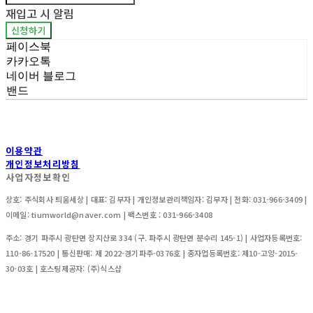
재입고 시 알림
신청하기
페이스북
카카오톡
네이버 블로그
밴드
이용약관
개인정보처리방침
사업자정보확인
상호: 주식회사 틔움세상 | 대표: 김부자 | 개인정보관리책임자: 김부자 | 전화: 031-966-3409 |
이메일: tiumworld@naver.com | 팩스번호 : 031-966-3408
주소: 경기 파주시 광탄면 장지산로 334 (구. 파주시 광탄면 분수리 145-1) | 사업자등록번호:
110-86-17520
| 통신판매:
제 2022-경기파주-0376호 | 종자업등록번호: 제10-고양-2015-
30-03호
| 호스팅제공자: (주)식스샵