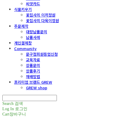
씨앗카드
식물키우기
꽃집사의 이끼정원
꽃집사의 다육이정원
주문제작
대량납품문의
납품사례
개인결제창
Community
문구점회원등업신청
교육자료
상품문의
상품후기
재배방법
프리미엄 브랜드 GREW
GREW shop
Search
검색
Log In
로그인
Cart
장바구니