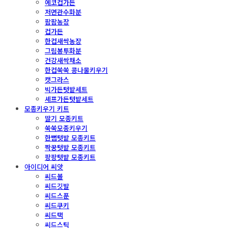
에코컵가든
저면관수화분
팜팜농장
컵가든
한컵새싹농장
그림봉투화분
건강새싹채소
한컵쑥쑥 콩나물키우기
캣그라스
빅가든텃밭세트
셰프가든텃밭세트
모종키우기 키트
딸기 모종키트
쑥쑥모종키우기
한뼘텃밭 모종키트
짝꿍텃밭 모종키트
팡팡텃밭 모종키트
아이디어 씨앗
씨드볼
씨드깃발
씨드스푼
씨드쿠키
씨드택
씨드스틱