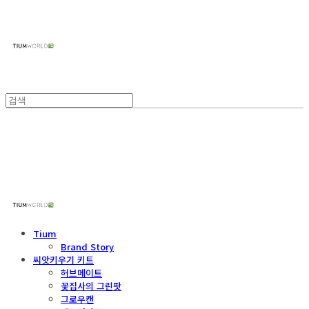
주식회사 틔움세상
주식회사 틔움세상
Tium
Brand Story
씨앗키우기 키트
허브메이트
꽃집사의 그린팟
그로우캔