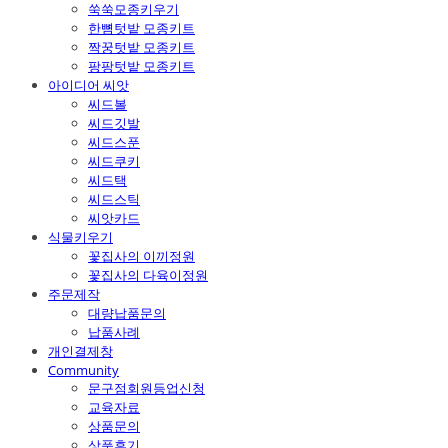
쑥쑥모종키우기
한뼘텃밭 모종키트
짝꿍텃밭 모종키트
팡팡텃밭 모종키트
아이디어 씨앗
씨드볼
씨드깃발
씨드스푼
씨드쿠키
씨드택
씨드스틱
씨앗카드
식물키우기
꽃집사의 이끼정원
꽃집사의 다육이정원
주문제작
대량납품문의
납품사례
개인결제창
Community
문구점회원등업신청
교육자료
상품문의
상품후기