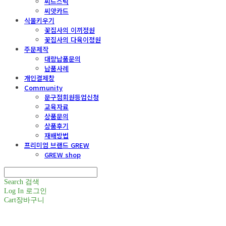
씨드스틱
씨앗카드
식물키우기
꽃집사의 이끼정원
꽃집사의 다육이정원
주문제작
대량납품문의
납품사례
개인결제창
Community
문구점회원등업신청
교육자료
상품문의
상품후기
재배방법
프리미엄 브랜드 GREW
GREW shop
Search
검색
Log In
로그인
Cart
장바구니