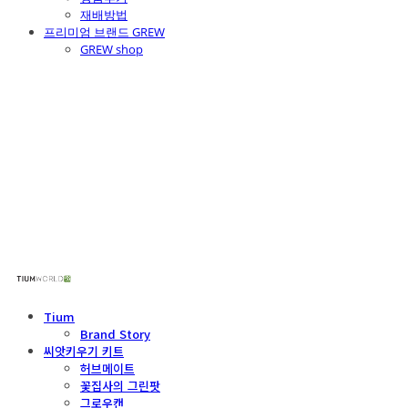
재배방법
프리미엄 브랜드 GREW
GREW shop
주식회사 틔움세상
Tium
Brand Story
씨앗키우기 키트
허브메이트
꽃집사의 그린팟
그로우캔